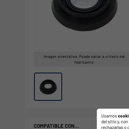
Imagen orientativa. Puede variar a criterio del
fabricante.
Usamos
cook
del sitio y, c
COMPATIBLE CON...
rechazarlas o 