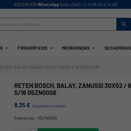
620 039 836
WhatsApp
(solo chat) - L-V 09:00 a 14:00
search
S
FRIGORÍFICOS
MICROONDAS
SECADORAS
BOSCH, BALAY, ZANUSSI 30X52 / 62X9, 5/16 05ZN0006
RETEN BOSCH, BALAY, ZANUSSI 30X52 / 
5/16 05ZN0006
8,25 €
Impuestos incluidos
05ZN0006
Referencias:
05ZN0006