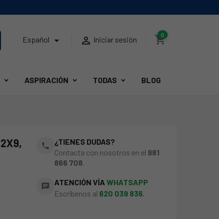
0
shopping_cart


Español
Iniciar sesión
ASPIRACIÓN
TODAS
BLOG
62X9,
¿TIENES DUDAS?
phone
Contacta con nosotros en el
981
866 708
.
ATENCIÓN VÍA
WHATSAPP
chat
Escríbenos al
620 039 836
.