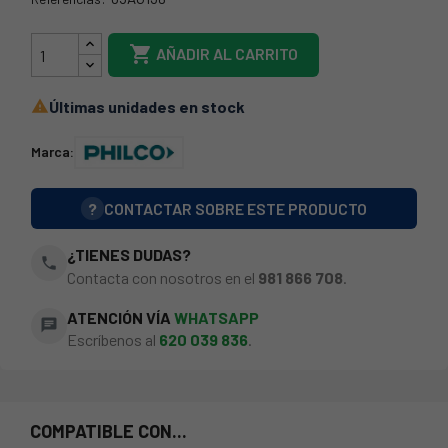
05AG138

AÑADIR AL CARRITO
Últimas unidades en stock

Marca:
?
CONTACTAR SOBRE ESTE PRODUCTO
¿TIENES DUDAS?
phone
Contacta con nosotros en el
981 866 708
.
ATENCIÓN VÍA
WHATSAPP
chat
Escríbenos al
620 039 836
.
COMPATIBLE CON...