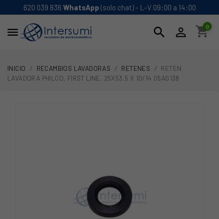
620 039 836
WhatsApp
(solo chat) - L-V 09:00 a 14:00
0
shopping_cart
search


INICIO
RECAMBIOS LAVADORAS
RETENES
RETEN
LAVADORA PHILCO, FIRST LINE, 25X53,5 X 10/14 05AG138