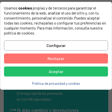
El número de modelo lo encontrarás en la etiqueta de tu
Usamos
cookies
propias y de terceros para garantizar el
electrodoméstico. Suele estar formado por números y
funcionamiento de la web, analizar el uso del sitio y, con tu
letras.
consentimiento, personalizar el contenido. Puedes aceptar
todas las cookies, rechazarlas o configurar tus preferencias en
cualquier momento. Para más información, consulta nuestra
política de cookies.
Reten lavadora philco, first Line, 25x53,5 x 10/14
Configurar
PHILCO, LV919
PHILCO, NEVADA
Rechazar
Aceptar
Política de privacidad y cookies
local_shipping
Envíos Express
Entrega rápida en península
en 24/48h laborables
sync_alt
14 días cambios y devoluciones