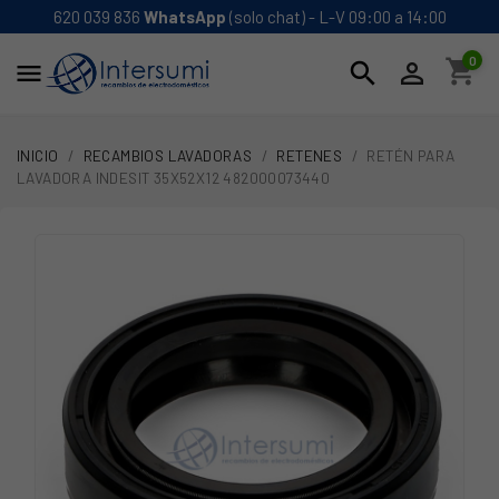
620 039 836
WhatsApp
(solo chat) - L-V 09:00 a 14:00
0
shopping_cart
search


INICIO
RECAMBIOS LAVADORAS
RETENES
RETÉN PARA
LAVADORA INDESIT 35X52X12 482000073440