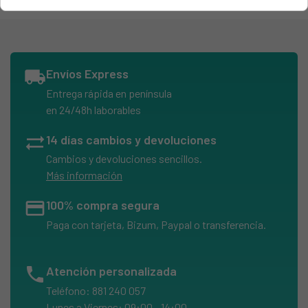
ARISTON, AI648TXPT
ARISTON, AI834T
ARISTON, AI837T
local_shipping
Envíos Express
ARISTON, AI837TUK
Entrega rápida en península
ARISTON, AI848TX
en 24/48h laborables
ARISTON, AI848TX/1
sync_alt
14 días cambios y devoluciones
ARISTON, AI858CT
Cambios y devoluciones sencillos.
ARISTON, AI858CT/1
Más información
ARISTON, AI858CTX
credit_card
100% compra segura
ARISTON, AI858CTX/1
Paga con tarjeta, Bizum, Paypal o transferencia.
ARISTON, AI858CTX/1E
ARISTON, AI858CTXE
phone
Atención personalizada
ARISTON, AI858CTXRA
Teléfono: 881 240 057
ARISTON, AI858TFR
Lunes a Viernes: 09:00 - 14:00