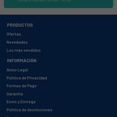
ARISTON, AI938CTEX
ARISTON, AI938CTFR
ARISTON, AM652X
PRODUCTOS
ARISTON, AM873X
Ofertas
ARISTON, AQ800
Novedades
ARISTON, AV631
Los más vendidos
ARISTON, AV633TFR
INFORMACIÓN
ARISTON, AV635T
Aviso Legal
ARISTON, AV637FR
Política de Privacidad
ARISTON, AV637TX
Formas de Pago
ARISTON, AV638TEX
Garantía
ARISTON, AV638TEX/60
Envío y Entrega
ARISTON, AV735T
Política de devoluciones
ARISTON, AV827UK