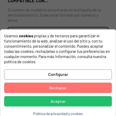
COMPATIBLE CON...
El número de modelo lo encontrarás en la etiqueta de tu
electrodoméstico. Suele estar formado por números y
letras.
Usamos
cookies
propias y de terceros para garantizar el
funcionamiento de la web, analizar el uso del sitio y, con tu
RETÉN PARA LAVADORA INDESIT 35x52x12. Tipo: G2.
consentimiento, personalizar el contenido. Puedes aceptar
todas las cookies, rechazarlas o configurar tus preferencias en
ARISTON, A817
cualquier momento. Para más información, consulta nuestra
política de cookies.
ARISTON, A826
ARISTON, AI630TX/1
Configurar
ARISTON, AI634TX/1HC
Rechazar
ARISTON, AI634TXPT
ARISTON, AI635TX
Aceptar
ARISTON, AI638TFR
ARISTON, AI648TX
Política de privacidad y cookies