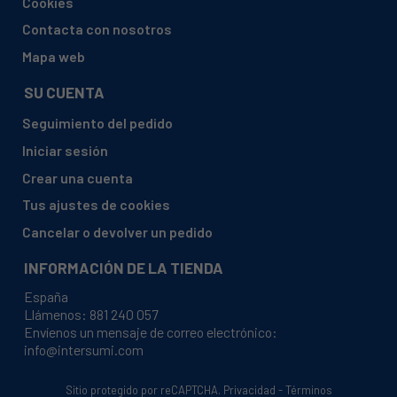
Cookies
ARISTON, AV833
Contacta con nosotros
ARISTON, AV833FR
Mapa web
ARISTON, AV834CUK
SU CUENTA
ARISTON, AV835TBSFR
Seguimiento del pedido
ARISTON, AV835TFR
Iniciar sesión
ARISTON, AV835UK
Crear una cuenta
ARISTON, AV837TXDE
Tus ajustes de cookies
ARISTON, AV837TXSK
Cancelar o devolver un pedido
ARISTON, AV838CUK
INFORMACIÓN DE LA TIENDA
ARISTON, AV839TXDE
España
ARISTON, AV839UK
Llámenos:
881 240 057
Envíenos un mensaje de correo electrónico:
ARISTON, AV848CT
info@intersumi.com
ARISTON, AV848CTX/1E
ARISTON, AV848T/1BE
Sitio protegido por reCAPTCHA.
Privacidad
-
Términos