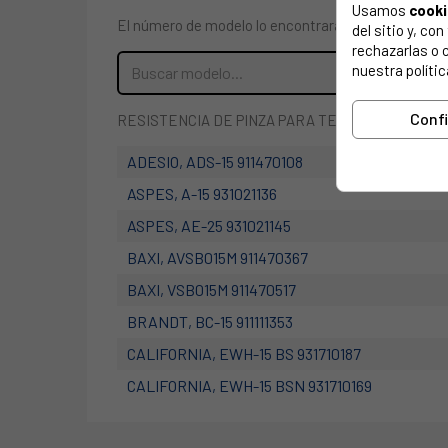
Usamos
cook
El número de modelo lo encontrarás en la etiqueta 
del sitio y, c
rechazarlas o 
nuestra polític
Conf
RESISTENCIA DE PINZA PARA TERMO CALENTADOR 
ADESIO, ADS-15 911470108
ASPES, A-15 931021136
ASPES, AE-25 931021145
BAXI, AVSB015M 911470367
BAXI, VSB015M 911470517
BRANDT, BC-15 911111353
CALIFORNIA, EWH-15 BS 931710187
CALIFORNIA, EWH-15 BSN 931710169
CALIFORNIA, EWH-25 BS 931710196