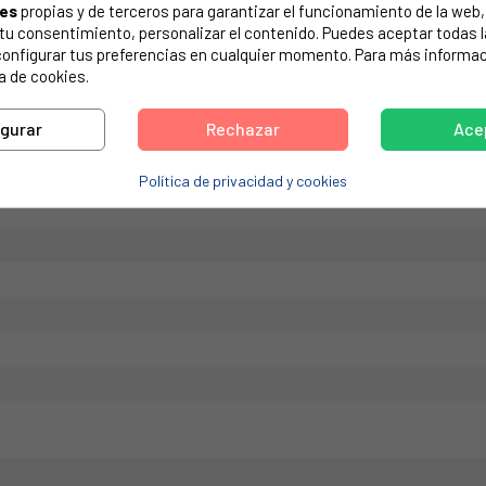
ies
propias y de terceros para garantizar el funcionamiento de la web, 
de tu electrodoméstico. Suele estar formado por números y letras.
on tu consentimiento, personalizar el contenido. Puedes aceptar todas 
configurar tus preferencias en cualquier momento. Para más informac
a de cookies.
igurar
Rechazar
Ace
FAGOR 600W, 230V. Diámetro: 12 mm. Longitud: 295 mm.
Política de privacidad y cookies