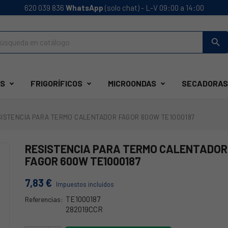
620 039 836
WhatsApp
(solo chat) - L-V 09:00 a 14:00
search
S
FRIGORÍFICOS
MICROONDAS
SECADORAS
ISTENCIA PARA TERMO CALENTADOR FAGOR 600W TE1000187
RESISTENCIA PARA TERMO CALENTADOR
FAGOR 600W TE1000187
7,83 €
Impuestos incluidos
TE1000187
Referencias:
282019CCR
38FA0003