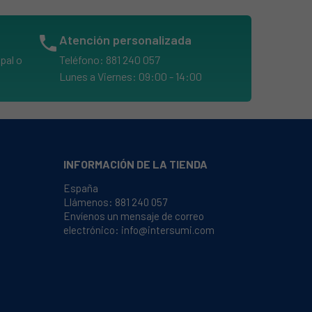
phone
Atención personalizada
pal o
Teléfono: 881 240 057
Lunes a Viernes: 09:00 - 14:00
INFORMACIÓN DE LA TIENDA
España
Llámenos:
881 240 057
Envíenos un mensaje de correo
electrónico:
info@intersumi.com