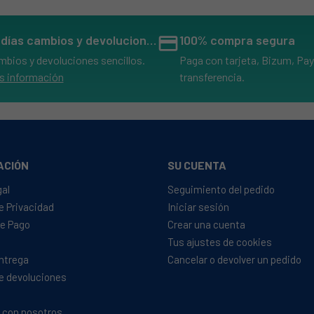
14 días cambios y devoluciones
credit_card
100% compra segura
mbios y devoluciones sencillos.
Paga con tarjeta, Bizum, Pay
s información
transferencia.
ACIÓN
SU CUENTA
gal
Seguimiento del pedido
de Privacidad
Iniciar sesión
e Pago
Crear una cuenta
Tus ajustes de cookies
Entrega
Cancelar o devolver un pedido
de devoluciones
 con nosotros