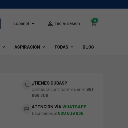
0
shopping_cart


Español
Iniciar sesión
ASPIRACIÓN
TODAS
BLOG
¿TIENES DUDAS?
phone
Contacta con nosotros en el
981
866 708
.
ATENCIÓN VÍA
WHATSAPP
chat
Escríbenos al
620 039 836
.