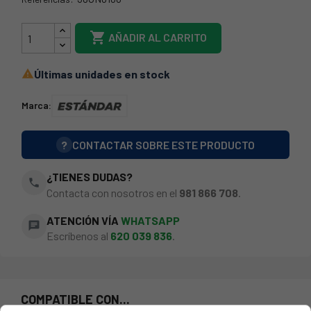
38UN0100

AÑADIR AL CARRITO
Últimas unidades en stock

Marca:
?
CONTACTAR SOBRE ESTE PRODUCTO
¿TIENES DUDAS?
phone
Contacta con nosotros en el
981 866 708
.
ATENCIÓN VÍA
WHATSAPP
chat
Escríbenos al
620 039 836
.
COMPATIBLE CON...