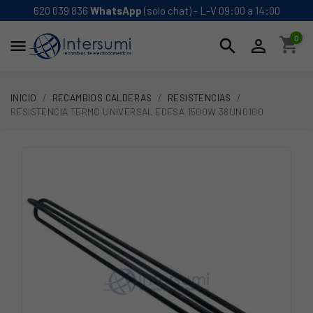
620 039 836
WhatsApp
(solo chat) - L-V 09:00 a 14:00
0
shopping_cart
search


INICIO
RECAMBIOS CALDERAS
RESISTENCIAS
RESISTENCIA TERMO UNIVERSAL EDESA 1500W 38UN0100