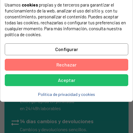
Usamos
cookies
propias y de terceros para garantizar el
El número de modelo lo encontrarás en la etiqueta de tu
funcionamiento de la web, analizar el uso del sitio y, con tu
electrodoméstico. Suele estar formado por números y
consentimiento, personalizar el contenido. Puedes aceptar
letras.
todas las cookies, rechazarlas o configurar tus preferencias en
cualquier momento. Para más información, consulta nuestra
política de cookies.
Resistencia termo universal Edesa 1500W
Configurar
Medidas 38x385mm, BITENSION
Rechazar
Aceptar
local_shipping
Envíos Express
Política de privacidad y cookies
Entrega rápida en península
en 24/48h laborables
sync_alt
14 días cambios y devoluciones
Cambios y devoluciones sencillos.