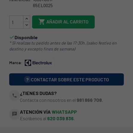
65EL0025
1366110011

AÑADIR AL CARRITO
Disponible

* Si realizas tu pedido antes de las 17:30h. (salvo festivo en
destino y excepto fines de semana)
Marca:
?
CONTACTAR SOBRE ESTE PRODUCTO
¿TIENES DUDAS?
phone
Contacta con nosotros en el
981 866 708
.
ATENCIÓN VÍA
WHATSAPP
chat
Escríbenos al
620 039 836
.