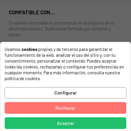
COMPATIBLE CON...
El número de modelo lo encontrarás en la etiqueta de tu
electrodoméstico. Suele estar formado por números y
letras.
Usamos
cookies
propias y de terceros para garantizar el
funcionamiento de la web, analizar el uso del sitio y, con tu
consentimiento, personalizar el contenido. Puedes aceptar
RESISTENCIA SECADORA ELECTROLUX, ZANUSSI, AEG
todas las cookies, rechazarlas o configurar tus preferencias en
1900W + 700W, 230V.
cualquier momento. Para más información, consulta nuestra
política de cookies.
AEG ELECTROLUX, T6 5273 AC 91609678400
AEG ELECTROLUX, T6 5273 AC 91609685400
Configurar
AEG ELECTROLUX, T6 5276 AC 91609678200
Rechazar
AEG ELECTROLUX, T6 5276 AC 91609678201
AEG ELECTROLUX, T6 5278 AC 91609674100
Aceptar
AEG ELECTROLUX, T6 5278 AC 91609674200