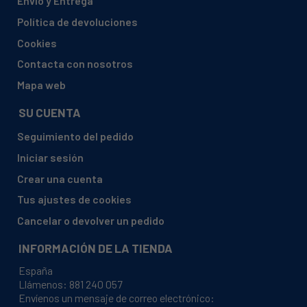
Envío y Entrega
AEG ELECTROLUX, T7 5280 AC 91609671800
Política de devoluciones
AEG ELECTROLUX, T7 5280 AC 91609673200
Cookies
AEG ELECTROLUX, T7 5280 AC 91609673201
Contacta con nosotros
AEG ELECTROLUX, T7 5288 AC 91609671900
Mapa web
AEG ELECTROLUX, T7 5288 AC 91609673300
SU CUENTA
AEG ELECTROLUX, T75280 AC 91609667700
Seguimiento del pedido
AEG ELECTROLUX, T75280 AC 91609670100
Iniciar sesión
AEG ELECTROLUX, T75280 AC 91609670200
Crear una cuenta
AEG ELECTROLUX, T75280 AC 91609670400
Tus ajustes de cookies
AEG ELECTROLUX, T75280 AC 91609671800
Cancelar o devolver un pedido
AEG ELECTROLUX, T75280 AC 91609673200
INFORMACIÓN DE LA TIENDA
AEG ELECTROLUX, T75280 AC 91609673201
España
AEG ELECTROLUX, T75288 AC 91609671900
Llámenos:
881 240 057
Envíenos un mensaje de correo electrónico:
AEG ELECTROLUX, T75288 AC 91609673300