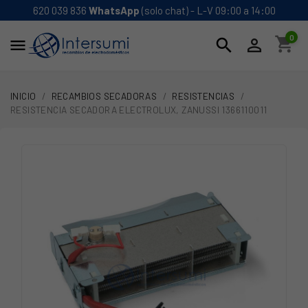
620 039 836
WhatsApp
(solo chat) - L-V 09:00 a 14:00
0
shopping_cart
search


INICIO
RECAMBIOS SECADORAS
RESISTENCIAS
RESISTENCIA SECADORA ELECTROLUX, ZANUSSI 1366110011