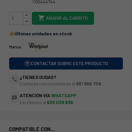
C00444744
481010669312

AÑADIR AL CARRITO
Últimas unidades en stock

Marca:
?
CONTACTAR SOBRE ESTE PRODUCTO
¿TIENES DUDAS?
phone
Contacta con nosotros en el
981 866 708
.
ATENCIÓN VÍA
WHATSAPP
chat
Escríbenos al
620 039 836
.
COMPATIBLE CON...