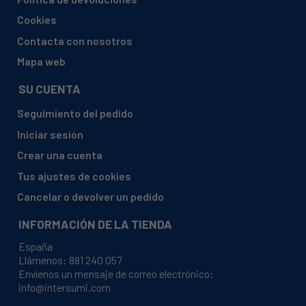
BAUKNECHT, TRKC60001 (856066517311 856066517310)
Cookies
BAUKNECHT, TRKE 7750 (857577516010)
Contacta con nosotros
BAUKNECHT, TRKE 7750 (857577516012)
Mapa web
BAUKNECHT, TRKE 77501 (857577516011
857577516010)
SU CUENTA
IGNIS, AWC 207 (854020013032)
Seguimiento del pedido
IGNIS, AZI 6000 (854060038010)
Iniciar sesión
IGNIS, AZI 6000 (854060038011 854060038010)
Crear una cuenta
IGNIS, AZI 7000 (854070038010)
Tus ajustes de cookies
IGNIS, AZI 7000 (854070038011 854070038010)
Cancelar o devolver un pedido
IGNIS, AZI 7000 (854070038014)
INFORMACIÓN DE LA TIENDA
IGNIS, AZI 70001 (854070038012 854070038010)
España
IGNIS, AZI 70002 (854070038013 854070038010)
Llámenos:
881 240 057
Envíenos un mensaje de correo electrónico:
IGNIS, AZI 8000 (854080038011 854080038010)
info@intersumi.com
IGNIS, AZI 80001 (854080038013 854080038010)