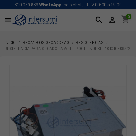
620 039 836
WhatsApp
(solo chat) - L-V 09:00 a 14:00
0
shopping_cart
search


INICIO
RECAMBIOS SECADORAS
RESISTENCIAS
RESISTENCIA PARA SECADORA WHIRLPOOL, INDESIT 481010669312