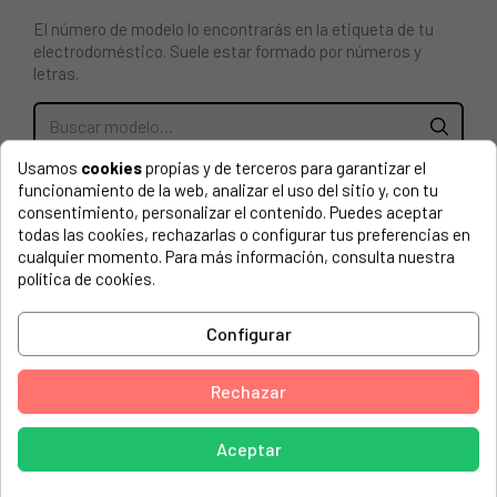
El número de modelo lo encontrarás en la etiqueta de tu
electrodoméstico. Suele estar formado por números y
letras.
Usamos
cookies
propias y de terceros para garantizar el
RESISTENCIA (ELEMENTO CALEFACTOR) PARA
funcionamiento de la web, analizar el uso del sitio y, con tu
SECADORA WHIRLPOOL, INDESIT 481010669312,
consentimiento, personalizar el contenido. Puedes aceptar
C00444744
todas las cookies, rechazarlas o configurar tus preferencias en
cualquier momento. Para más información, consulta nuestra
BAUKNECHT, AMC37702 (854075829012
política de cookies.
854075829010)
BAUKNECHT, AMC37703 (854075829013
Configurar
854075829010)
BAUKNECHT, AZB 7670 (857576720011)
Rechazar
BAUKNECHT, AZB 7670 (857576720012)
Aceptar
BAUKNECHT, AZB 7670 (857576720014)
BAUKNECHT, AZB 8670 (857596729012)