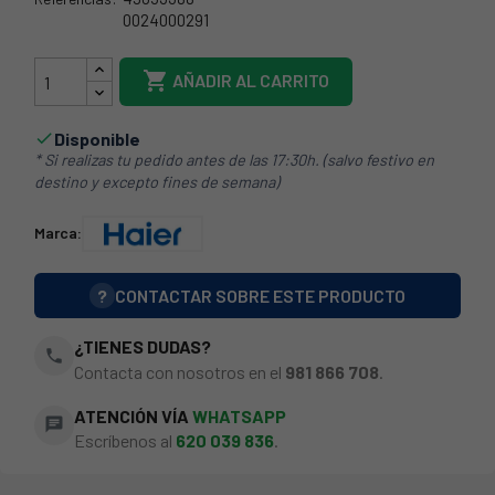
0024000291
49053388

AÑADIR AL CARRITO
Disponible

* Si realizas tu pedido antes de las 17:30h. (salvo festivo en
destino y excepto fines de semana)
Marca:
?
CONTACTAR SOBRE ESTE PRODUCTO
¿TIENES DUDAS?
phone
Contacta con nosotros en el
981 866 708
.
ATENCIÓN VÍA
WHATSAPP
chat
Escríbenos al
620 039 836
.