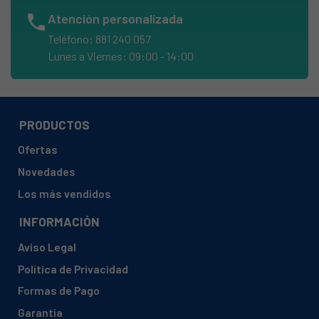
BELLAVITA, DC8BWMIC AVANT SERIE 1834
phone
Atención personalizada
BELLAVITA, DF7CBWMIC
Teléfono: 881 240 057
BELLAVITA, DF7CBWMIC2
Lunes a Viernes: 09:00 - 14:00
BELLAVITA, DF8CBWMIC
BELLAVITA, DF8CBWMIC2
BELLAVITA, SL7CEBMC
PRODUCTOS
BERKLAYS, BDRY800COND
Ofertas
BOMANN, WTK 5017 WEISS
Novedades
BOMANN, WTK 5020
Los más vendidos
BOMANN, WTK 7181
INFORMACIÓN
BOMANN, WTK5017WEISS
Aviso Legal
BOMANN, WTK5020
Política de Privacidad
BOMANN, WTK7181
Formas de Pago
BUSH, CD8TDNSW
Garantía