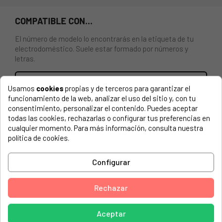
COMPATIBLE CON...
El número de modelo lo encontrarás en la etiqueta de tu
electrodoméstico. Suele estar formado por números y
letras.
Usamos
cookies
propias y de terceros para garantizar el
funcionamiento de la web, analizar el uso del sitio y, con tu
RESISTENCIA PARA SECADORA CANDY, HAIER, MIDEA.
consentimiento, personalizar el contenido. Puedes aceptar
Capacidad: 2500W, longitud: 238mm, ancho: 138mm,
todas las cookies, rechazarlas o configurar tus preferencias en
altura: 48mm, voltaje : 230V.
cualquier momento. Para más información, consulta nuestra
política de cookies.
AMICA, 1140227 WTK 14312 W
Configurar
AMICA, 1193118 WTK 487 040
AMICA, ADC 8B LCW
Rechazar
AMICA, ADC8BLCW
AMICA, DMA D48CU01000G (ACD8WH)
Aceptar