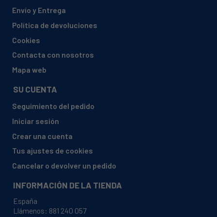
BUSH, CD8TDW
Envío y Entrega
CARREFOUR-HOME, CSL5201W-11
Política de devoluciones
CARREFOURHOME, CSL5201W-11
Cookies
COMFEE, KWT 800
Contacta con nosotros
COMFEE, KWT 810
Mapa web
COMFEE, MDS70-5201/EU07
SU CUENTA
CONTINENTAL-EDISON, CESL710FSA
Seguimiento del pedido
CONTINENTAL-EDISON, CESLCE8WS
Iniciar sesión
CONTINENTALEDISON, CESLCE8WS
Crear una cuenta
CORBERO, CSCE700
Tus ajustes de cookies
CORBERO, CSCE800
Cancelar o devolver un pedido
CURTISS, CSCM80EBDI
INFORMACIÓN DE LA TIENDA
CURTISS, MSC70EBDI
España
CURTISS, MSC80EBDI
Llámenos:
881 240 057