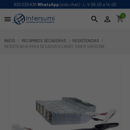
620 039 836
WhatsApp
(solo chat) - L-V 09:00 a 14:00
0
shopping_cart
search


INICIO
RECAMBIOS SECADORAS
RESISTENCIAS
RESISTENCIA PARA SECADORA CANDY, HAIER 49053388