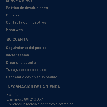
Envío y Entrega
BAUKNECHT, EV2422
Política de devoluciones
BAUKNECHT, EV245-2
Cookies
BAUKNECHT, EV48
Contacta con nosotros
BAUKNECHT, EV48DB
Mapa web
BAUKNECHT, IK411016KUEHLSC
SU CUENTA
BAUKNECHT, IK431025
Seguimiento del pedido
BAUKNECHT, IK440023KUEHLSC
Iniciar sesión
BAUKNECHT, KDC1413WS
Crear una cuenta
BAUKNECHT, KDEC2311
Tus ajustes de cookies
BAUKNECHT, KDI48
Cancelar o devolver un pedido
BAUKNECHT, KDI48KUEHLSC
INFORMACIÓN DE LA TIENDA
BAUKNECHT, KDIC1511
España
BAUKNECHT, KDIC1511KUEHLSC
Llámenos:
881 240 057
Envíenos un mensaje de correo electrónico:
BAUKNECHT, KDIC1512KUEHLSC