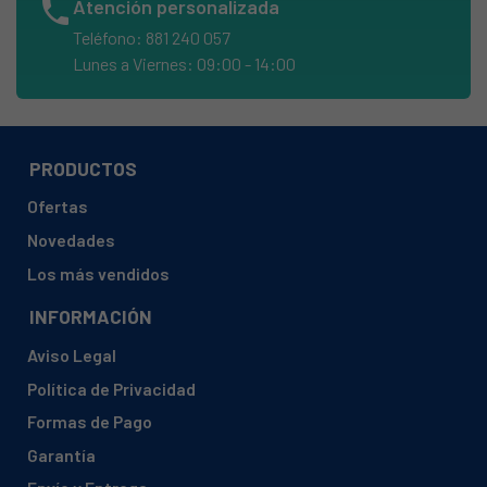
phone
Atención personalizada
BALAY, S8935-01
Teléfono: 881 240 057
BALAY, S8935-02
Lunes a Viernes: 09:00 - 14:00
BAUKNECHT, ED30
BAUKNECHT, ED30DO
BAUKNECHT, ED31
PRODUCTOS
BAUKNECHT, ER1621
Ofertas
BAUKNECHT, ER1802CH
Novedades
BAUKNECHT, ER1802LICH
Los más vendidos
BAUKNECHT, EV1432CH
INFORMACIÓN
BAUKNECHT, EV16
Aviso Legal
BAUKNECHT, EV17
Política de Privacidad
BAUKNECHT, EV1700
Formas de Pago
BAUKNECHT, EV1702CH
Garantía
BAUKNECHT, EV24