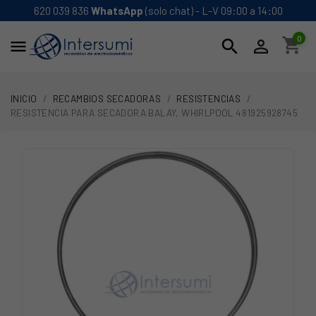
620 039 836
WhatsApp
(solo chat) - L-V 09:00 a 14:00
0
shopping_cart
search


INICIO
RECAMBIOS SECADORAS
RESISTENCIAS
RESISTENCIA PARA SECADORA BALAY, WHIRLPOOL 481925928745