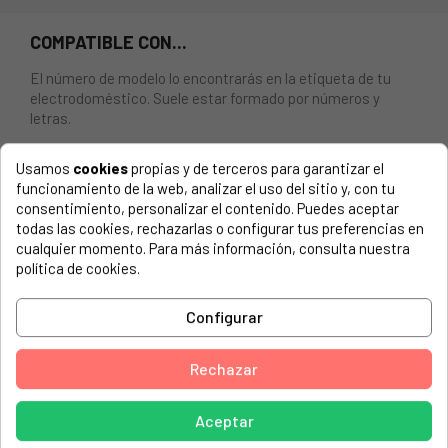
COMPATIBLE CON...
El número de modelo lo encontrarás en la etiqueta de tu
electrodoméstico. Suele estar formado por números y
letras.
Usamos
cookies
propias y de terceros para garantizar el
funcionamiento de la web, analizar el uso del sitio y, con tu
consentimiento, personalizar el contenido. Puedes aceptar
RESISTENCIA PARA SECADORA BALAY, WHIRLPOOL
todas las cookies, rechazarlas o configurar tus preferencias en
2500W, 230V.
cualquier momento. Para más información, consulta nuestra
política de cookies.
AYA, ASL155W
BALAY, 3SE827A01
Configurar
BALAY, 3SE827A02
Rechazar
BALAY, 3SE827B01
BALAY, 3SE827B02
Aceptar
BALAY, 3SE827CM/17