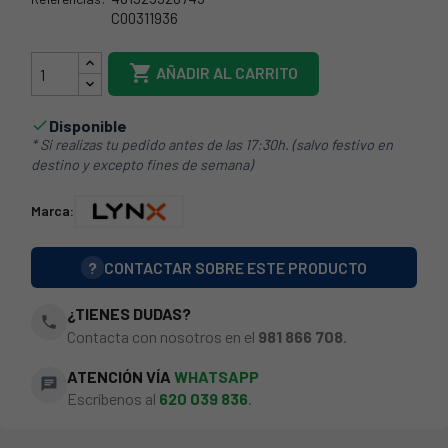
C00311936
65IG116

AÑADIR AL CARRITO
Disponible

* Si realizas tu pedido antes de las 17:30h. (salvo festivo en
destino y excepto fines de semana)
Marca:
?
CONTACTAR SOBRE ESTE PRODUCTO
¿TIENES DUDAS?
phone
Contacta con nosotros en el
981 866 708
.
ATENCIÓN VÍA
WHATSAPP
chat
Escríbenos al
620 039 836
.