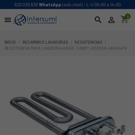
620 039 836
WhatsApp
(solo chat) - L-V 09:00 a 14:00
0
shopping_cart
search


INICIO
RECAMBIOS LAVADORAS
RESISTENCIAS
RESISTENCIA PARA LAVADORA HAIER, CANDY, HOOVER 49049479