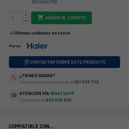
0024000279E
49049479

AÑADIR AL CARRITO
Últimas unidades en stock

Marca:
?
CONTACTAR SOBRE ESTE PRODUCTO
¿TIENES DUDAS?
phone
Contacta con nosotros en el
981 866 708
.
ATENCIÓN VÍA
WHATSAPP
chat
Escríbenos al
620 039 836
.
COMPATIBLE CON...