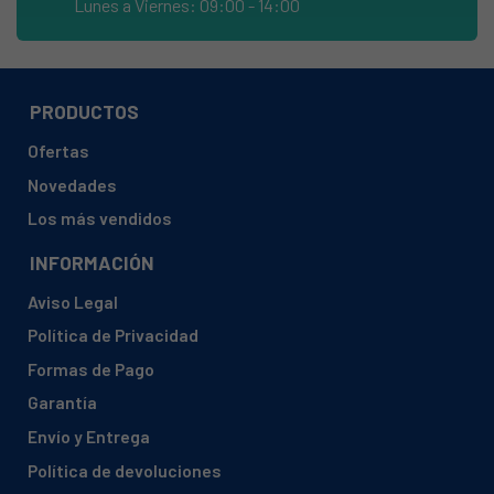
Lunes a Viernes: 09:00 - 14:00
CANDY, HWD80-B14979-UK
HAIER, 31009634 HWD100BD1499U1IB
HAIER, 31009739 CE0JG8E0M00
PRODUCTOS
HAIER, 31009770 CE0JGKE0M00
Ofertas
HAIER, 31009823 CE0KC1E0000
Novedades
HAIER, 31009832 HW70-1211N-IT
Los más vendidos
HAIER, 31009833 CE0JG6E0M00
INFORMACIÓN
HAIER, 31009874 HW07-CP1439
Aviso Legal
HAIER, 31009913 HW70-BP1439-DF
Política de Privacidad
HAIER, 31009922 CE0KC1E0M00
Formas de Pago
HAIER, 31009923 CE0KC3E0M00
Garantía
HAIER, 31009953 HWD100BD1499U1FR
Envío y Entrega
HAIER, 31010183 HW70-BP1439-36
Política de devoluciones
HAIER, 31010217 HW100-B14876-UK