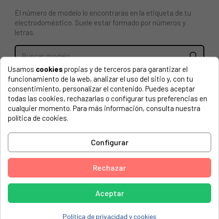
El número de modelo lo encontrarás en la etiqueta de tu
electrodoméstico. Suele estar formado por números y
letras.
Usamos
cookies
propias y de terceros para garantizar el
RESISTENCIA PARA LAVADORA HAIER, CANDY, HOOVER,
funcionamiento de la web, analizar el uso del sitio y, con tu
49049479
consentimiento, personalizar el contenido. Puedes aceptar
todas las cookies, rechazarlas o configurar tus preferencias en
cualquier momento. Para más información, consulta nuestra
CANDY, 31011208 LB D480X CE
política de cookies.
CANDY, 31011216 LB 180X CE
CANDY, 31011224 LB D489X CE
Configurar
CANDY, 31011240 LB D480XTBCE
Rechazar
CANDY, 31020177 BR 410B8-S
CANDY, 31020178 BR 48B6-S
Aceptar
CANDY, 31020251 BS 49SB8-S
Política de privacidad y cookies
CANDY, 31020253 BS 49B9-S