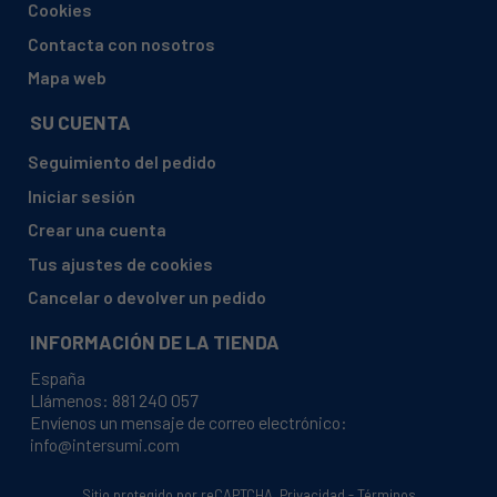
Cookies
HAIER, 31010220 HW100-B14876-IT
Contacta con nosotros
HAIER, 31010224 HW80-B14876-IT
Mapa web
HAIER, 31010234 HW100-B14876-FR
SU CUENTA
HAIER, 31010271 HWD100BD1499U1IT
Seguimiento del pedido
HAIER, 31010277 HW70-B1239-IT
Iniciar sesión
HAIER, 31010336 HW80-B14876-UK
Crear una cuenta
HAIER, 31010374 HW80-B14876-DE
Tus ajustes de cookies
HAIER, 31010375 HW100-B14876S-DE
Cancelar o devolver un pedido
HAIER, 31010376 HWD100BD1499U1DE
INFORMACIÓN DE LA TIENDA
HAIER, 31010378 HW100-B14876-DE
España
HAIER, 31010400 HW70-B1239-UK
Llámenos:
881 240 057
Envíenos un mensaje de correo electrónico:
HAIER, 31010457 HW80-B14876-DF
info@intersumi.com
HAIER, 31010509 HW70-BP1439-PL
HAIER, 31010678 HW70-1211N-S-IB
Sitio protegido por reCAPTCHA.
Privacidad
-
Términos