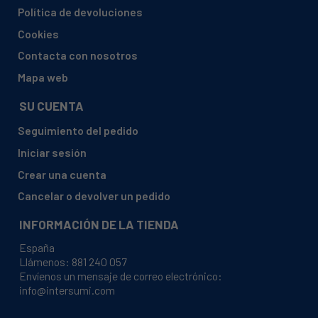
BAUKNECHT, 855610704012 BMZH5900/IN
Política de devoluciones
BAUKNECHT, 855610704012 BMZH5900/IN
Cookies
BAUKNECHT, 855610704013 BMZH5900/IN
Contacta con nosotros
BAUKNECHT, 855610704013 BMZH5900/IN
Mapa web
BAUKNECHT, 855610704014 BMZH 5900/IN
SU CUENTA
BAUKNECHT, 855610704014 BMZH 5900/IN
Seguimiento del pedido
BAUKNECHT, 855610704015 BMZH 5900/IN
Iniciar sesión
BAUKNECHT, 855610704015 BMZH 5900/IN
Crear una cuenta
BAUKNECHT, 855610704020 BMZH 5900/SW
Cancelar o devolver un pedido
BAUKNECHT, 855610704020 BMZH 5900/SW
INFORMACIÓN DE LA TIENDA
BAUKNECHT, 855610704022 BMZH5900/SW
España
BAUKNECHT, 855610704022 BMZH5900/SW
Llámenos:
881 240 057
Envíenos un mensaje de correo electrónico:
BAUKNECHT, 855610704023 BMZH 5900/SW
info@intersumi.com
BAUKNECHT, 855610704023 BMZH 5900/SW