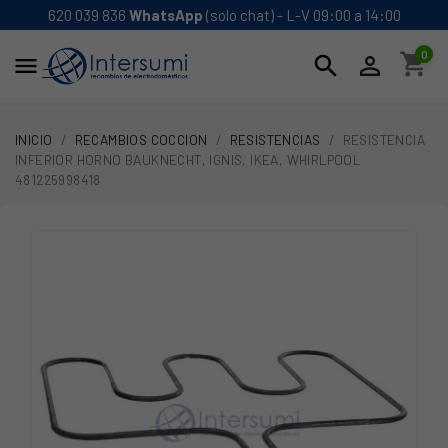
620 039 836
WhatsApp
(solo chat) - L-V 09:00 a 14:00
0
shopping_cart
search


INICIO
RECAMBIOS COCCION
RESISTENCIAS
RESISTENCIA
INFERIOR HORNO BAUKNECHT, IGNIS, IKEA, WHIRLPOOL
481225998418