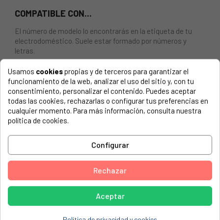
COMPATIBLE CON...
El número de modelo lo encontrarás en la etiqueta de tu
electrodoméstico. Suele estar formado por números y
letras.
Usamos
cookies
propias y de terceros para garantizar el
funcionamiento de la web, analizar el uso del sitio y, con tu
consentimiento, personalizar el contenido. Puedes aceptar
RESISTENCIA INFERIOR HORNO BAUKNECHT, IGNIS,
todas las cookies, rechazarlas o configurar tus preferencias en
IKEA, WHIRLPOOL. 1450 W. 230 V.
cualquier momento. Para más información, consulta nuestra
política de cookies.
BAUKNECHT, 6KAO300/IN
BAUKNECHT, 855609504000 BLZE 6205/IN
Configurar
BAUKNECHT, 855609504000 BLZE 6205/IN
Rechazar
BAUKNECHT, 855610022000 ESZH 5862/BR
BAUKNECHT, 855610022000 ESZH 5862/BR
Aceptar
BAUKNECHT, 855610022010 ESZH 5862/IN
Política de privacidad y cookies