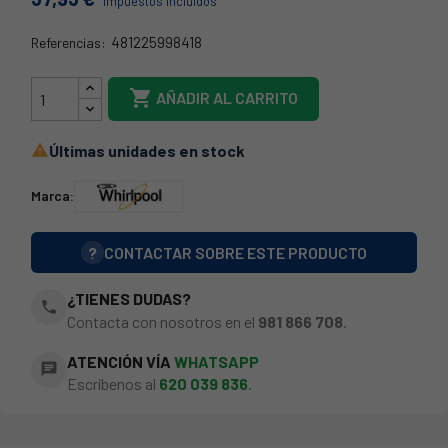
Impuestos incluidos
481225998418
Referencias:
C00311461

AÑADIR AL CARRITO
Últimas unidades en stock

Marca:
?
CONTACTAR SOBRE ESTE PRODUCTO
¿TIENES DUDAS?
phone
Contacta con nosotros en el
981 866 708
.
ATENCIÓN VÍA
WHATSAPP
chat
Escríbenos al
620 039 836
.