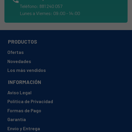
ARISTON, A6TMH 2FXIL 25837940000
Teléfono: 881 240 057
ARISTON, A6TMH 2FXIL 25837940100
Lunes a Viernes: 09:00 - 14:00
ARISTON, A6TMH 2FXIL 25837940200
ARISTON, A6TMH2AF (X) EX 869990837950
ARISTON, A6TMH2AFXEX
PRODUCTOS
ARISTON, A6TMH2F (W) EX 869990837970
Ofertas
ARISTON, A6TMH2F (X) IL 869990837940
Novedades
ARISTON, A6TMH2FWEX
Los más vendidos
ARISTON, A6TMH2FWIL
INFORMACIÓN
ARISTON, A6TMH2FXIL
Aviso Legal
ARISTON, A6V530 (W) EX 869990837930
Política de Privacidad
ARISTON, A6V530 (X) EX 869990837960
Formas de Pago
ARISTON, A6V530 W 25837930000
Garantía
ARISTON, A6V530 X 25837960000
Envío y Entrega