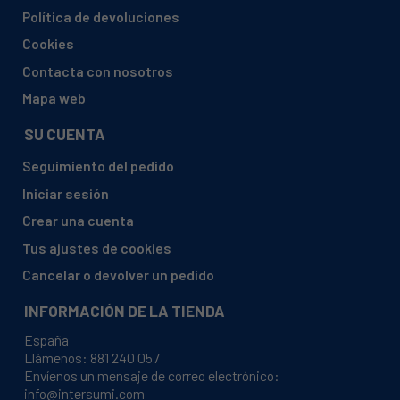
ARISTON, A6V530WEX
Política de devoluciones
ARISTON, A6V530XEX
Cookies
ARISTON, A6VMH 60 W 25848110000
Contacta con nosotros
ARISTON, A6VMH 60 X 25848090000
Mapa web
ARISTON, A6VMH60 (W) AUS 869990848110
SU CUENTA
ARISTON, A6VMH60 (X) AUS 869990848090
Seguimiento del pedido
ARISTON, A6VMH60 (X) AUS 869991538250
Iniciar sesión
ARISTON, A6VMH60WAUS
Crear una cuenta
ARISTON, A6VMH60X2AUS
Tus ajustes de cookies
ARISTON, A6VMH60XAUS
Cancelar o devolver un pedido
ARISTON, BS63B
INFORMACIÓN DE LA TIENDA
ARISTON, BS63EB
España
ARISTON, BS63ES
Llámenos:
881 240 057
Envíenos un mensaje de correo electrónico:
ARISTON, BS63EW
info@intersumi.com