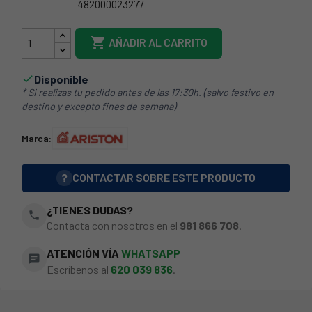
482000023277
38IT022

AÑADIR AL CARRITO
Disponible

* Si realizas tu pedido antes de las 17:30h. (salvo festivo en
destino y excepto fines de semana)
Marca:
?
CONTACTAR SOBRE ESTE PRODUCTO
¿TIENES DUDAS?
phone
Contacta con nosotros en el
981 866 708
.
ATENCIÓN VÍA
WHATSAPP
chat
Escríbenos al
620 039 836
.