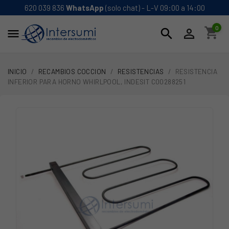
620 039 836
WhatsApp
(solo chat) - L-V 09:00 a 14:00
0
shopping_cart
search


INICIO
RECAMBIOS COCCION
RESISTENCIAS
RESISTENCIA
INFERIOR PARA HORNO WHIRLPOOL, INDESIT C00288251