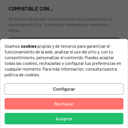
COMPATIBLE CON...
El número de modelo lo encontrarás en la etiqueta de tu
electrodoméstico. Suele estar formado por números y
letras.
Usamos
cookies
propias y de terceros para garantizar el
funcionamiento de la web, analizar el uso del sitio y, con tu
RESISTENCIA INFERIOR PARA HORNO WHIRLPOOL,
consentimiento, personalizar el contenido. Puedes aceptar
INDESIT, FRANKE 1200W, 230V.
todas las cookies, rechazarlas o configurar tus preferencias en
cualquier momento. Para más información, consulta nuestra
política de cookies.
ARISTON, 53979
ARISTON, A6ESC 2EW 25837850000
Configurar
ARISTON, A6ESC 2FX 25837860000
ARISTON, A6ESC2E (W) EX 869990837850
Rechazar
ARISTON, A6ESC2EWEX
Aceptar
ARISTON, A6ESC2F (X) EX 869990837860