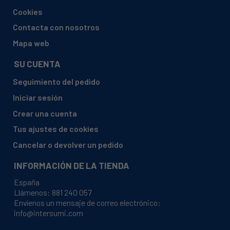
ATAG, ZX6092QZX6092QUUA04
Cookies
ATAG, ZX6092QZX6092QUUA05
Contacta con nosotros
ATAG, ZX6093KZX6093KUUA03
Mapa web
BEHA, A600PYRA600PYR1
SU CUENTA
BEHA, A600PYRA600PYR2
Seguimiento del pedido
BEHA, A600PYRA600PYR3
Iniciar sesión
BEHA, A600PYRA600PYR4
Crear una cuenta
BEHA, A602PYRA602PYR1
Tus ajustes de cookies
BEHA, A602PYRA602PYR2
Cancelar o devolver un pedido
BEHA, A602PYRA602PYR3
INFORMACIÓN DE LA TIENDA
BEHA, A602PYRA602PYR4
España
BEHA, A602PYRHVA602PYRHV1
Llámenos:
881 240 057
Envíenos un mensaje de correo electrónico:
BEHA, A602PYRHVA602PYRHV2
info@intersumi.com
BEHA, A602PYRHVA602PYRHV4