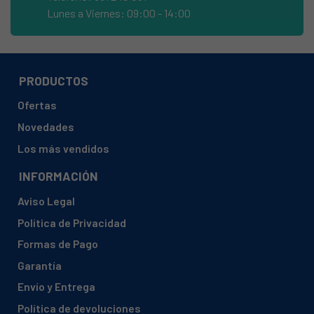
ATAG, ZX6011KU1ZX6011KUUA04
Lunes a Viernes: 09:00 - 14:00
ATAG, ZX6011KU1ZX6011KUUA05
ATAG, ZX6011NU1ZX6011NU11
ATAG, ZX6011NU1ZX6011NU12
PRODUCTOS
ATAG, ZX6011NU1ZX6011NUUA03
Ofertas
ATAG, ZX6011NUUA02ZX6011NUUA02
Novedades
ATAG, ZX6011QU1ZX6011QU11
Los más vendidos
ATAG, ZX6011QU1ZX6011QUUA03
INFORMACIÓN
ATAG, ZX6011QU1ZX6011QUUA04
Aviso Legal
ATAG, ZX6011QU1ZX6011QUUA05
Política de Privacidad
ATAG, ZX6092KZX6092KUUA03
Formas de Pago
ATAG, ZX6092KZX6092KUUA04
Garantía
ATAG, ZX6092KZX6092KUUA05
Envío y Entrega
ATAG, ZX6092QZX6092QUUA03
Política de devoluciones