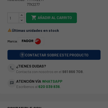
77X2277
38FA0216

AÑADIR AL CARRITO
Últimas unidades en stock

Marca:
?
CONTACTAR SOBRE ESTE PRODUCTO
¿TIENES DUDAS?
phone
Contacta con nosotros en el
981 866 708
.
ATENCIÓN VÍA
WHATSAPP
chat
Escríbenos al
620 039 836
.