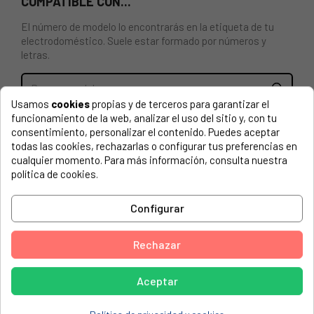
COMPATIBLE CON...
El número de modelo lo encontrarás en la etiqueta de tu
electrodoméstico. Suele estar formado por números y
letras.
Usamos
cookies
propias y de terceros para garantizar el
funcionamiento de la web, analizar el uso del sitio y, con tu
RESISTENCIA CIRCULAR PARA HORNO FAGOR 2000W.
consentimiento, personalizar el contenido. Puedes aceptar
230V. CCM002830, 77X2277.
todas las cookies, rechazarlas o configurar tus preferencias en
cualquier momento. Para más información, consulta nuestra
FAGOR, 5H760X4 921110380
política de cookies.
FAGOR, HP-7660X5
Configurar
FAGOR, HP7660X4
ARCELIK, PF858PF8581
Rechazar
ARCELIK, PF858PF8582
ARCELIK, PF859PF8591
Aceptar
ARCELIK, PF860PF8601