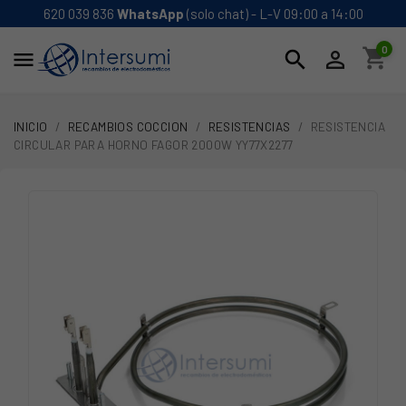
620 039 836
WhatsApp
(solo chat) - L-V 09:00 a 14:00
0
shopping_cart
search


INICIO
RECAMBIOS COCCION
RESISTENCIAS
RESISTENCIA
CIRCULAR PARA HORNO FAGOR 2000W YY77X2277