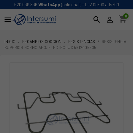
620 039 836
WhatsApp
(solo chat) - L-V 09:00 a 14:00
0
shopping_cart
search


INICIO
RECAMBIOS COCCION
RESISTENCIAS
RESISTENCIA
SUPERIOR HORNO AEG, ELECTROLUX 5612405505