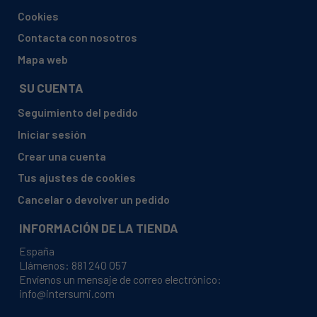
AEG, 94032103001 EP3013021D
Cookies
AEG, 94032103002 EP3013021D
Contacta con nosotros
AEG, 94032103003 EP3013021D
Mapa web
AEG, 94032103004 EP3013021D
SU CUENTA
AEG, 94032103005 EP3013021D
Seguimiento del pedido
AEG, 94032103006 EP3013021D
Iniciar sesión
AEG, 94032103101 EP3013021M
Crear una cuenta
AEG, 94032103102 EP3013021M
Tus ajustes de cookies
AEG, 94032103103 EP3013021M
Cancelar o devolver un pedido
AEG, 94032103104 EP3013021M
INFORMACIÓN DE LA TIENDA
AEG, 94032103105 EP3013021M
España
AEG, 94032103106 EP3013021M
Llámenos:
881 240 057
Envíenos un mensaje de correo electrónico:
AEG, 94032103107 EP3013021M
info@intersumi.com
AEG, 94032103201 EP3013021W