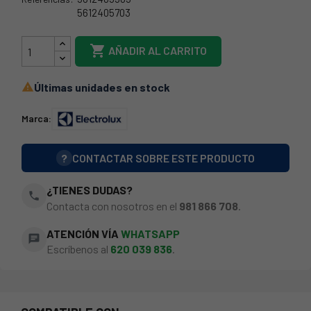
5612405703
5612405505

AÑADIR AL CARRITO
Últimas unidades en stock

Marca:
?
CONTACTAR SOBRE ESTE PRODUCTO
¿TIENES DUDAS?
phone
Contacta con nosotros en el
981 866 708
.
ATENCIÓN VÍA
WHATSAPP
chat
Escríbenos al
620 039 836
.