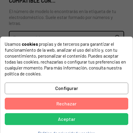
COMPATIBLE CON...
El número de modelo lo encontrarás en la etiqueta de tu
electrodoméstico. Suele estar formado por números y
letras.
Usamos
cookies
propias y de terceros para garantizar el
funcionamiento de la web, analizar el uso del sitio y, con tu
RESISTENCIA SUPERIOR PARA HORNO AEG, ELECTROLUX
consentimiento, personalizar el contenido. Puedes aceptar
5612405505, 5612405703
todas las cookies, rechazarlas o configurar tus preferencias en
cualquier momento. Para más información, consulta nuestra
AEG, 63456IU-MN
política de cookies.
AEG, 63456IU-WN
Configurar
AEG, 63476IU-MN
AEG, 63476IU-WN
Rechazar
AEG, 63476IW-MN
AEG, 68456IU-MN
Aceptar
AEG, 68456VS-MN