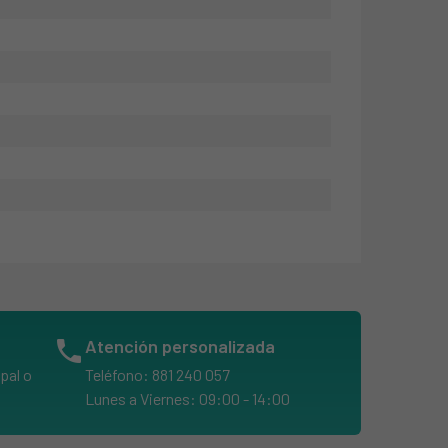
phone
Atención personalizada
pal o
Teléfono: 881 240 057
Lunes a Viernes: 09:00 - 14:00