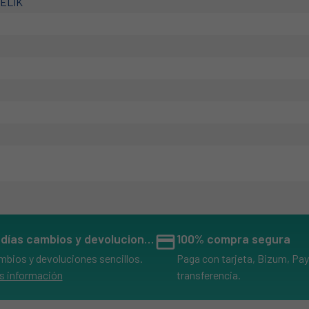
CELIK
14 días cambios y devoluciones
credit_card
100% compra segura
mbios y devoluciones sencillos.
Paga con tarjeta, Bizum, Pay
s información
transferencia.