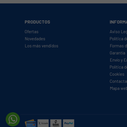
ARCELIK, 9784ZCI
ARCELIK, 9786 ZCI
ARCELIK, CW50
PRODUCTOS
INFORM
ARCELIK, EW50
Ofertas
Aviso Le
ARCELIK, FSM52120DW
Novedades
Política 
Los más vendidos
Formas d
ARCELIK, GEZST 77000 X
Garantía
ARCELIK, J54090N
Envío y 
ARCELIK, K84605NE
Política 
ARCELIK, K84605NEL
Cookies
Contacta
ARCELIK, KF 853 STI
Mapa we
ARCELIK, SAHA TESTI 2-T50X60-MUL-4S-BEY
ARCELIK, SUF 5000 MGSI
BEKO, 7701551237 BBIM13400XCS BEKO
BEKO, 7701551238 BBIM13400XPSWE BEKO