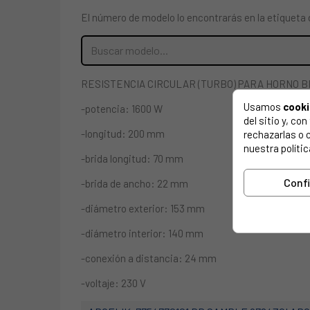
El número de modelo lo encontrarás en la etiqueta 
RESISTENCIA CIRCULAR (TURBO) PARA HORNO B
Usamos
cook
-potencia: 1600 W
del sitio y, c
-longitud: 200 mm
rechazarlas o 
nuestra polític
-brida longitud: 70 mm
Conf
-brida de ancho: 22 mm
-diámetro exterior: 153 mm
-diámetro interior: 140 mm
-conexión a distancia: 24 mm
-voltaje: 230 V