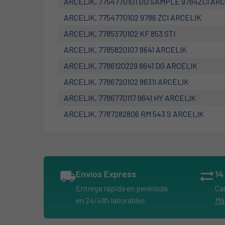
ARCELIK, 7754770101 DD SAMPLE 9784ZCI AR
ARCELIK, 7754770102 9786 ZCI ARCELIK
ARCELIK, 7785370102 KF 853 STI
ARCELIK, 7785820107 8641 ARCELIK
ARCELIK, 7786120229 8641 DG ARCELIK
ARCELIK, 7786720102 8631I ARCELIK
ARCELIK, 7786770117 9641 HY ARCELIK
ARCELIK, 7787282806 RM 543 S ARCELIK
ARCELIK, 8631I
ARCELIK, 8641
ARCELIK, 8641 DG
local_shipping
Envíos Express
sync_alt
ARCELIK, 9631 HS
Entrega rápida en península
Ca
ARCELIK, 9640 H
en 24/48h laborables
Má
ARCELIK, 9641 HY