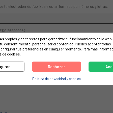
de tu electrodoméstico. Suele estar formado por números y letras.
EKO 262900067
ies
propias y de terceros para garantizar el funcionamiento de la web, 
on tu consentimiento, personalizar el contenido. Puedes aceptar todas 
configurar tus preferencias en cualquier momento. Para más informac
a de cookies.
igurar
Rechazar
Ace
Política de privacidad y cookies