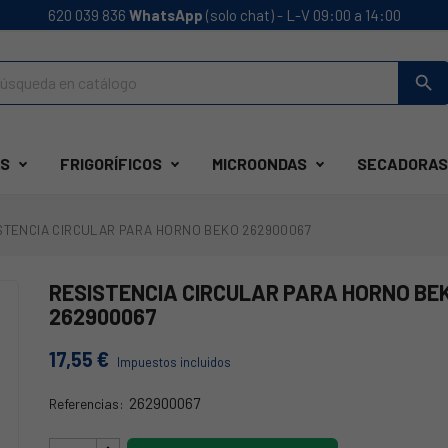
620 039 836
WhatsApp
(solo chat) - L-V 09:00 a 14:00
search
S
FRIGORÍFICOS
MICROONDAS
SECADORAS
STENCIA CIRCULAR PARA HORNO BEKO 262900067
RESISTENCIA CIRCULAR PARA HORNO BE
262900067
17,55 €
Impuestos incluidos
262900067
Referencias:
38BE0009