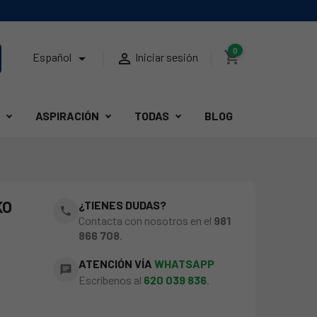
0
shopping_cart


Español
Iniciar sesión
ASPIRACIÓN
TODAS
BLOG
KO
¿TIENES DUDAS?
phone
Contacta con nosotros en el
981
866 708
.
ATENCIÓN VÍA
WHATSAPP
chat
Escríbenos al
620 039 836
.