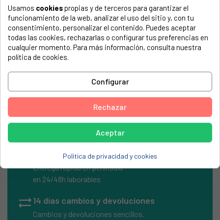
Usamos
cookies
propias y de terceros para garantizar el
El número de modelo lo encontrarás en la etiqueta de tu
funcionamiento de la web, analizar el uso del sitio y, con tu
electrodoméstico. Suele estar formado por números y
consentimiento, personalizar el contenido. Puedes aceptar
letras.
todas las cookies, rechazarlas o configurar tus preferencias en
cualquier momento. Para más información, consulta nuestra
política de cookies.
Resistencia horno Teka HE500, 1000W
Configurar
TEKA, HE500
Rechazar
Aceptar
local_shipping
Envíos Express
Política de privacidad y cookies
Entrega rápida en península
en 24/48h laborables
sync_alt
14 días cambios y devoluciones
Cambios y devoluciones sencillos.