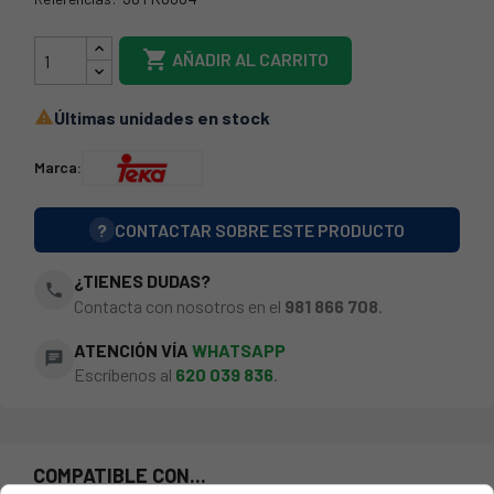
38TK0004

AÑADIR AL CARRITO
Últimas unidades en stock

Marca:
?
CONTACTAR SOBRE ESTE PRODUCTO
¿TIENES DUDAS?
phone
Contacta con nosotros en el
981 866 708
.
ATENCIÓN VÍA
WHATSAPP
chat
Escríbenos al
620 039 836
.
COMPATIBLE CON...