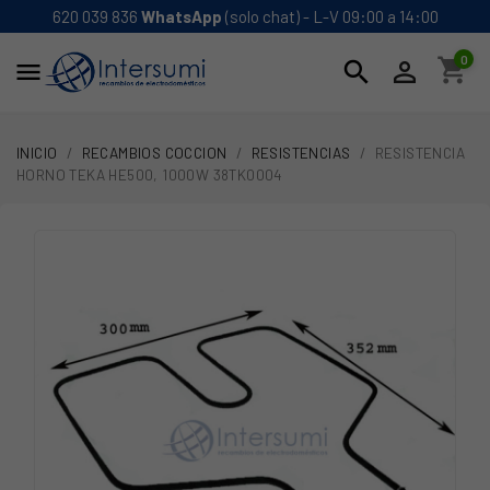
620 039 836
WhatsApp
(solo chat) - L-V 09:00 a 14:00
0
shopping_cart
search


INICIO
RECAMBIOS COCCION
RESISTENCIAS
RESISTENCIA
HORNO TEKA HE500, 1000W 38TK0004