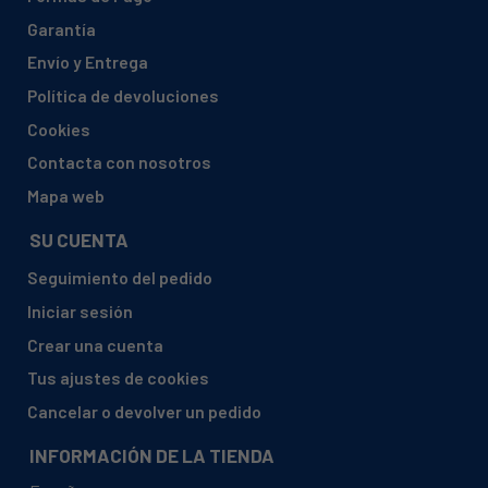
ARISTON, C615E(W)P(1)
Garantía
ARISTON, C615E(W)T
Envío y Entrega
ARISTON, C615EX/CKD
Política de devoluciones
ARISTON, C615F
Cookies
ARISTON, C615M.3(W)EU
Contacta con nosotros
ARISTON, C615M(W)EU
Mapa web
ARISTON, C615M(X)P
SU CUENTA
ARISTON, C619M.3(W)T
Seguimiento del pedido
ARISTON, C619M.3(X)T
Iniciar sesión
ARISTON, C619M(W)T
Crear una cuenta
ARISTON, C619M(X)T
Tus ajustes de cookies
ARISTON, C631E6
Cancelar o devolver un pedido
ARISTON, C631E6.E
INFORMACIÓN DE LA TIENDA
ARISTON, C631E6D