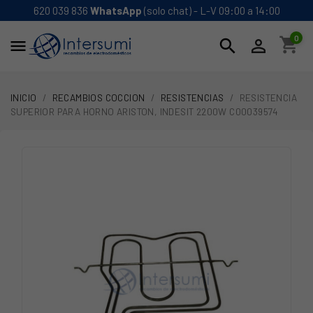
620 039 836
WhatsApp
(solo chat) - L-V 09:00 a 14:00
0
shopping_cart
search


INICIO
RECAMBIOS COCCION
RESISTENCIAS
RESISTENCIA
SUPERIOR PARA HORNO ARISTON, INDESIT 2200W C00039574