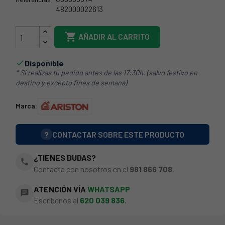
482000022613
38AR0009

AÑADIR AL CARRITO
Disponible

* Si realizas tu pedido antes de las 17:30h. (salvo festivo en
destino y excepto fines de semana)
Marca:
?
CONTACTAR SOBRE ESTE PRODUCTO
¿TIENES DUDAS?
phone
Contacta con nosotros en el
981 866 708
.
ATENCIÓN VÍA
WHATSAPP
chat
Escríbenos al
620 039 836
.