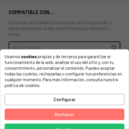
COMPATIBLE CON...
El número de modelo lo encontrarás en la etiqueta de tu
electrodoméstico. Suele estar formado por números y
letras.
Usamos
cookies
propias y de terceros para garantizar el
RESISTENCIA SUPERIOR (GRILL) PARA HORNO ARISTON,
funcionamiento de la web, analizar el uso del sitio y, con tu
INDESIT 1000+1200W
consentimiento, personalizar el contenido. Puedes aceptar
todas las cookies, rechazarlas o configurar tus preferencias en
Longitud: 395mm, ancho: 440mm, brida longitud: 100mm,
cualquier momento. Para más información, consulta nuestra
brida de ancho: 23mm, conexión a distancia: 3mm
política de cookies.
ALTPART, EHM201SP
Configurar
ARISTON, C502E(W)
ARISTON, C502E(W)R
Rechazar
ARISTON, C504E03