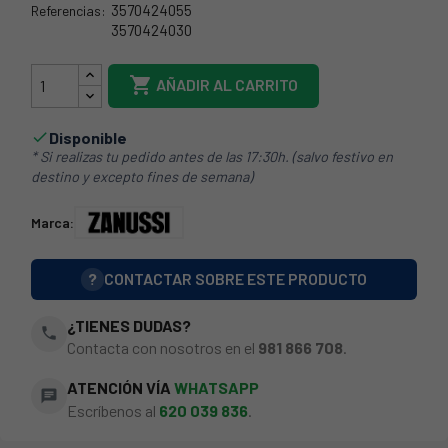
3570424055
Referencias:
3570424030
38ZN0401

AÑADIR AL CARRITO
Disponible

* Si realizas tu pedido antes de las 17:30h. (salvo festivo en
destino y excepto fines de semana)
Marca:
?
CONTACTAR SOBRE ESTE PRODUCTO
¿TIENES DUDAS?
phone
Contacta con nosotros en el
981 866 708
.
ATENCIÓN VÍA
WHATSAPP
chat
Escríbenos al
620 039 836
.