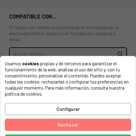
COMPATIBLE CON...
El número de modelo lo encontrarás en la etiqueta de tu
electrodoméstico. Suele estar formado por números y
letras.
Usamos
cookies
propias y de terceros para garantizar el
RESISTENCIA CIRCULAR PARA HORNO ELECTROLUX,
funcionamiento de la web, analizar el uso del sitio y, con tu
ZANUSSI 2000W, 230V.
consentimiento, personalizar el contenido. Puedes aceptar
todas las cookies, rechazarlas o configurar tus preferencias en
QUELLE, 125.795-01 EH 50800, BRAUN
cualquier momento. Para más información, consulta nuestra
política de cookies.
QUELLE, 471.612-01 EB 6080 E, ALU
AEG, 94971177400 B8909-4
Configurar
AEG, 94971177401 B8909-4
Rechazar
AEG, 94971184700 COMPETENCE B 89090-4