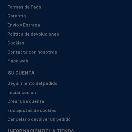
ELECTROLUX, 94774094500 EKM 6711
Formas de Pago
ELECTROLUX, 94774094600 EKM 6711 X
Garantía
ELECTROLUX, 94774095200 EKM 6700 X
Envío y Entrega
ELECTROLUX, 94774095700 EKM 60350
Política de devoluciones
ELECTROLUX, 94774096200 EKM 6726 X
Cookies
ELECTROLUX, 94774099600 EKK 6005
Contacta con nosotros
ELECTROLUX, 94776028200 EKE 6740
Mapa web
ELECTROLUX, 94776028201 EKE 6740
SU CUENTA
ELECTROLUX, 94776028500 EKC 6735
Seguimiento del pedido
ELECTROLUX, 94776028501 EKC 6735
Iniciar sesión
ELECTROLUX, 94776028502 EKC 6735
Crear una cuenta
ELECTROLUX, 94776028700 EKC 6740
Tus ajustes de cookies
ELECTROLUX, 94776028701 EKC 6740
Cancelar o devolver un pedido
ELECTROLUX, 94776028702 EKC 6740
INFORMACIÓN DE LA TIENDA