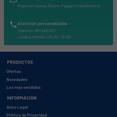
CORBERO, 94971240100 HR 3000 IA
Paga con tarjeta, Bizum, Paypal o transferencia.
CORBERO, 94971240200 HI 5000 IA
ELECTROLUX, 94774078001 EKM 6740
phone
Atención personalizada
ELECTROLUX, 94774078101 EKM 6745 X
Teléfono: 881 240 057
ELECTROLUX, 94774078300 EKM 6701
Lunes a Viernes: 09:00 - 14:00
ELECTROLUX, 94774078600 EKM 6700
ELECTROLUX, 94774081800 EKM 6722 X
ELECTROLUX, 94774082600 EKM 6711
PRODUCTOS
ELECTROLUX, 94774082700 EKM 6711 X
Ofertas
ELECTROLUX, 94774083300 EKM 6741
Novedades
ELECTROLUX, 94774083400 EKM 6746 X
Los más vendidos
ELECTROLUX, 94774088800 EKM 6701
INFORMACIÓN
ELECTROLUX, 94774091400 EKM 6700
Aviso Legal
ELECTROLUX, 94774093700 EKM 6722 X
Política de Privacidad