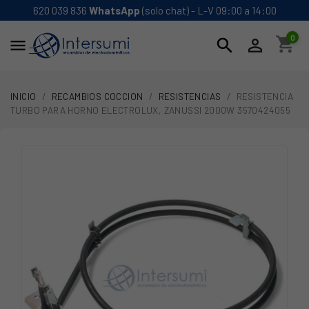
620 039 836
WhatsApp
(solo chat) - L-V 09:00 a 14:00
0
shopping_cart
search


INICIO
RECAMBIOS COCCION
RESISTENCIAS
RESISTENCIA
TURBO PARA HORNO ELECTROLUX, ZANUSSI 2000W 3570424055