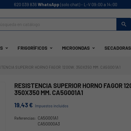
620 039 836
WhatsApp
(solo chat) - L-V 09:00 a 14:00
search
S
FRIGORÍFICOS
MICROONDAS
SECADORAS
STENCIA SUPERIOR HORNO FAGOR 1200W. 350X350 MM. CA5G001A1
RESISTENCIA SUPERIOR HORNO FAGOR 12
350X350 MM. CA5G001A1
19,43 €
Impuestos incluidos
CA5G001A1
Referencias:
CA5G000A3
38FA0215