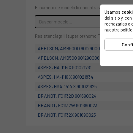
El número de modelo lo encontrarás en la etiqueta 
Usamos
cook
del sitio y, c
rechazarlas o 
nuestra polític
Resistenciagrill (superior) horno Fagor, Edesa 12
Conf
APELSON, AMB500D 901290002
APELSON, AMD500 901290006
ASPES, HA-1114X 901021781
ASPES, HA-1116 X 901021834
ASPES, HSA-1414 X 901021825
BRANDT, FC1132B 901690024
BRANDT, FC1132W 901690023
BRANDT, FC1132X 901690025
BRANDT, FC1141B 901690027