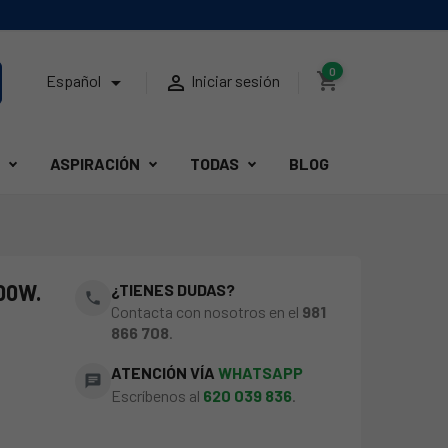
0
shopping_cart


Español
Iniciar sesión
ASPIRACIÓN
TODAS
BLOG
00W.
¿TIENES DUDAS?
phone
Contacta con nosotros en el
981
866 708
.
ATENCIÓN VÍA
WHATSAPP
chat
Escríbenos al
620 039 836
.