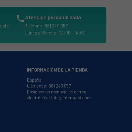
phone
Atención personalizada
pal o
Teléfono: 881 240 057
Lunes a Viernes: 09:00 - 14:00
INFORMACIÓN DE LA TIENDA
España
Llámenos:
881 240 057
Envíenos un mensaje de correo
electrónico:
info@intersumi.com