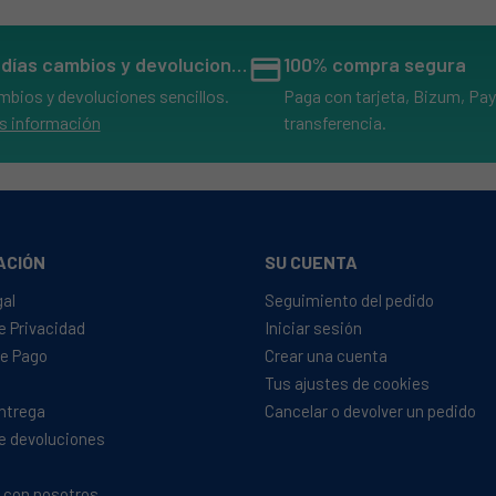
14 días cambios y devoluciones
credit_card
100% compra segura
mbios y devoluciones sencillos.
Paga con tarjeta, Bizum, Pay
s información
transferencia.
ACIÓN
SU CUENTA
gal
Seguimiento del pedido
de Privacidad
Iniciar sesión
e Pago
Crear una cuenta
Tus ajustes de cookies
Entrega
Cancelar o devolver un pedido
de devoluciones
 con nosotros