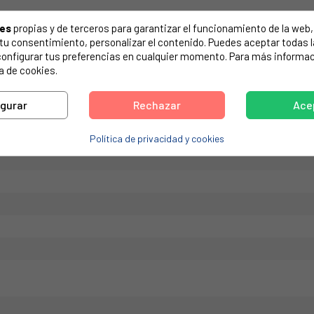
de tu electrodoméstico. Suele estar formado por números y letras.
ies
propias y de terceros para garantizar el funcionamiento de la web, 
on tu consentimiento, personalizar el contenido. Puedes aceptar todas 
configurar tus preferencias en cualquier momento. Para más informac
a de cookies.
00W, 350x350 mm.
igurar
Rechazar
Ace
Política de privacidad y cookies