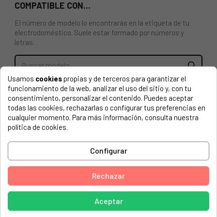
COMPATIBLE CON...
El número de modelo lo encontrarás en la etiqueta de tu
electrodoméstico. Suele estar formado por números y
letras.
Usamos
cookies
propias y de terceros para garantizar el
funcionamiento de la web, analizar el uso del sitio y, con tu
Resistencia descarche frigorífico Fagor FP2E007C5. Pieza
consentimiento, personalizar el contenido. Puedes aceptar
de reparación que evita que se formen placas de hielo en la
todas las cookies, rechazarlas o configurar tus preferencias en
nevera.
cualquier momento. Para más información, consulta nuestra
política de cookies.
ASPES, 4FAC-495INNF 904022775
ASPES, 4FAC-495NF 904022766
Configurar
ASPES, 5FAC-495INNF 904022837
ASPES, 5FAC-495NF 904022828
Rechazar
ASPES, 6FAC-495INNF 904022882
Aceptar
ASPES, 6FAC-495NF 904022873