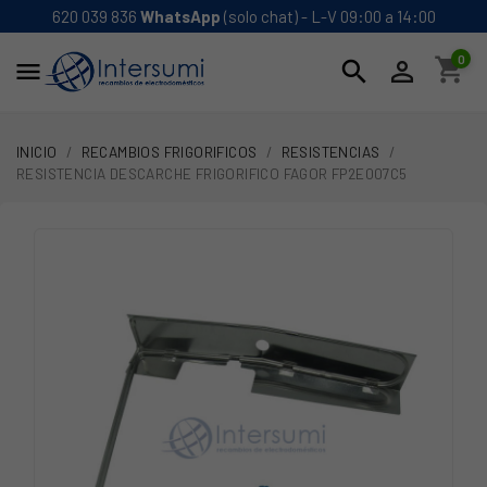
620 039 836
WhatsApp
(solo chat) - L-V 09:00 a 14:00
0
shopping_cart
search


INICIO
RECAMBIOS FRIGORIFICOS
RESISTENCIAS
RESISTENCIA DESCARCHE FRIGORIFICO FAGOR FP2E007C5