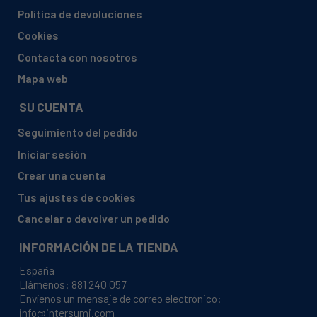
BRANDT, BFC2302NX BFC2302NX
Política de devoluciones
BRANDT, BFC2304NX BFC2304NX
Cookies
BRANDT, BFC2312NW 904690748
Contacta con nosotros
BRANDT, BFC2312NW BFC2312NW
Mapa web
BRANDT, BFC2312NX 904690749
SU CUENTA
BRANDT, BFC2312NX BFC2312NX
Seguimiento del pedido
BRANDT, CA3263E 904690799
Iniciar sesión
BRANDT, CEN28700 904690006
Crear una cuenta
BRANDT, CEN28700X 904690007
Tus ajustes de cookies
BRANDT, CEN28701 904690016
Cancelar o devolver un pedido
BRANDT, CEN28701X 904690018
INFORMACIÓN DE LA TIENDA
BRANDT, CEN28731 904690019
España
BRANDT, CEN31700 904690020
Llámenos:
881 240 057
Envíenos un mensaje de correo electrónico:
BRANDT, CEN31700X 904690022
info@intersumi.com