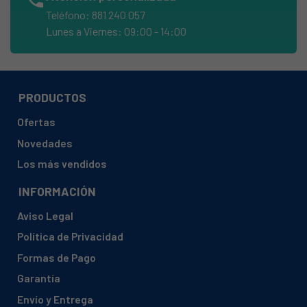
ASPES, AFC185PNF 904022953
Teléfono: 881 240 057
ASPES, AFC185PNNF 904022944
Lunes a Viernes: 09:00 - 14:00
ASPES, AFC200NF 904022935
ASPES, AFC200NFX 904022926
PRODUCTOS
ASPES, CAT-18NF 904023033
ASPES, CAT-18NFX 904023051
Ofertas
ASPES, CAT-20NF 904023060
Novedades
ASPES, CAT-85NF 904023042
Los más vendidos
BRANDT, BFC1302VX 904690030
INFORMACIÓN
BRANDT, BFC1312NW 904690038
Aviso Legal
BRANDT, BFC1312NX 904690028
Política de Privacidad
BRANDT, BFC2300NW 904690758
Formas de Pago
BRANDT, BFC2300NW BFC2300NW
Garantía
BRANDT, BFC2302NW BFC2302NW
Envío y Entrega