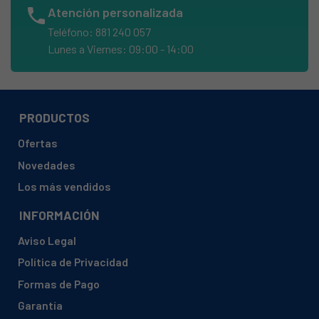
phone
Atención personalizada
AEG, 92234192800 A82965-GA1
Teléfono: 881 240 057
AEG, 92234193100 A82968-GA1
Lunes a Viernes: 09:00 - 14:00
AEG, 92234193600 A82968-GA1
AEG, 92840516401SANTO753982KG
AEG, 92840517700 S75390KG
PRODUCTOS
AEG, 92840517800 S75398
Ofertas
AEG, 92840518000 S3390KF5
Novedades
AEG, 92840518400 S75398KG
Los más vendidos
AEG, 92840539200 S75355KG
INFORMACIÓN
AEG, 92840539500 S3350KF5
Aviso Legal
AEG, 92840539600 S75358KG2
Política de Privacidad
AEG, 92840570300 S75358KG1
Formas de Pago
AEG, 92840596500 S75388KG
Garantía
AEG, A75200-GA