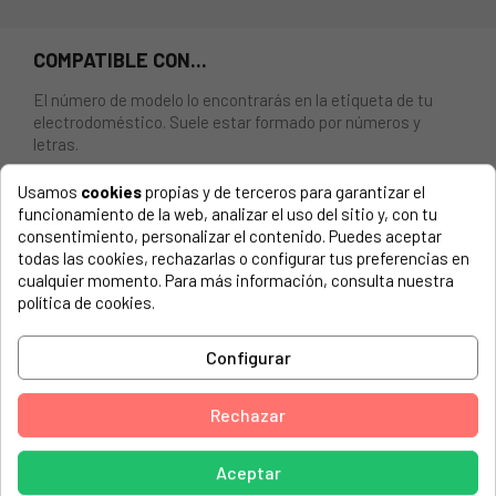
COMPATIBLE CON...
El número de modelo lo encontrarás en la etiqueta de tu
electrodoméstico. Suele estar formado por números y
letras.
Usamos
cookies
propias y de terceros para garantizar el
funcionamiento de la web, analizar el uso del sitio y, con tu
consentimiento, personalizar el contenido. Puedes aceptar
RESISTENCIA DESCOGELACIÓN FRIGORIFICO AEG,
todas las cookies, rechazarlas o configurar tus preferencias en
ELECTROLUX, ZANUSSI
cualquier momento. Para más información, consulta nuestra
política de cookies.
AEG, S3390KF5 92840518000
AEG, S3390KF5 92840516300
Configurar
AEG, 75320GA ARCTIS
Rechazar
AEG, 92204526000 A75230-GA
AEG, 92204536100 A75238-GA
Aceptar
AEG, 92204537100 A75238-GA1