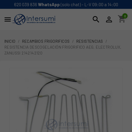
620 039 836
WhatsApp
(solo chat) - L-V 09:00 a 14:00
0
shopping_cart
search


INICIO
RECAMBIOS FRIGORIFICOS
RESISTENCIAS
RESISTENCIA DESCOGELACIÓN FRIGORIFICO AEG, ELECTROLUX,
ZANUSSI 2142142120