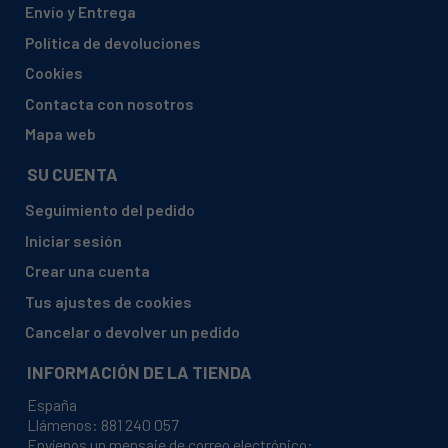
Envío y Entrega
AEG, A75230-GA
Política de devoluciones
AEG, A75235-GA
Cookies
AEG, A75238-GA
Contacta con nosotros
AEG, A75238-GA1
Mapa web
AEG, A75238-GA9
SU CUENTA
AEG, A75248-GA
Seguimiento del pedido
AEG, A75248-GA1
Iniciar sesión
AEG, A75280-GA
Crear una cuenta
AEG, A75320-GA
Tus ajustes de cookies
AEG, A82965-GA1
Cancelar o devolver un pedido
AEG, A82968-GA1
INFORMACIÓN DE LA TIENDA
AEG, ENB3460X
España
AEG, EUF29400AC
Llámenos:
881 240 057
Envíenos un mensaje de correo electrónico:
AEG, EUF29400X