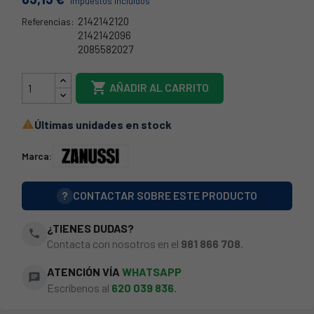
Impuestos incluidos
2142142120
Referencias:
2142142096
2085582027
26ZN0011

AÑADIR AL CARRITO
Últimas unidades en stock

Marca:
?
CONTACTAR SOBRE ESTE PRODUCTO
¿TIENES DUDAS?
phone
Contacta con nosotros en el
981 866 708
.
ATENCIÓN VÍA
WHATSAPP
chat
Escríbenos al
620 039 836
.