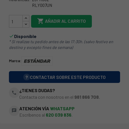
RLY007UN
29FR802

AÑADIR AL CARRITO
Disponible

* Si realizas tu pedido antes de las 17:30h. (salvo festivo en
destino y excepto fines de semana)
Marca:
?
CONTACTAR SOBRE ESTE PRODUCTO
¿TIENES DUDAS?
phone
Contacta con nosotros en el
981 866 708
.
ATENCIÓN VÍA
WHATSAPP
chat
Escríbenos al
620 039 836
.