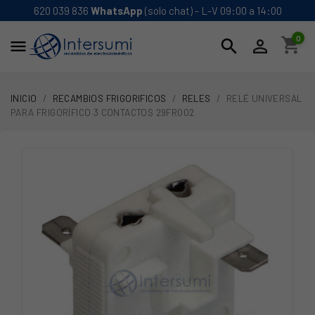
620 039 836
WhatsApp
(solo chat) - L-V 09:00 a 14:00
0
shopping_cart
search


INICIO
RECAMBIOS FRIGORIFICOS
RELES
RELÉ UNIVERSAL
PARA FRIGORÍFICO 3 CONTACTOS 29FR002