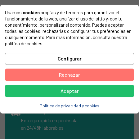
Usamos
cookies
propias y de terceros para garantizar el
COMPATIBLE CON...
funcionamiento de la web, analizar el uso del sitio y, con tu
El número de modelo lo encontrarás en la etiqueta de tu
consentimiento, personalizar el contenido. Puedes aceptar
electrodoméstico. Suele estar formado por números y
todas las cookies, rechazarlas o configurar tus preferencias en
letras.
cualquier momento. Para más información, consulta nuestra
política de cookies.
Configurar
RELÉ UNIVERSAL PARA FRIGORÍFICO 1/2 A 1/12, 220/240V,
6(6)A. Ts 95°C. 3 contactos.
Rechazar
Aceptar
Política de privacidad y cookies
local_shipping
Envíos Express
Entrega rápida en península
en 24/48h laborables