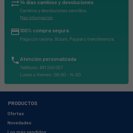
sync_alt
14 días cambios y devoluciones
Cambios y devoluciones sencillos.
Más información
credit_card
100% compra segura
Paga con tarjeta, Bizum, Paypal o transferencia.
phone
Atención personalizada
Teléfono: 881 240 057
Lunes a Viernes: 09:00 - 14:00
PRODUCTOS
Ofertas
Novedades
Los más vendidos