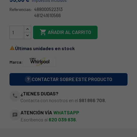
Impuestos incluidos
488000522313
Referencias:
481241610566
C00522313

AÑADIR AL CARRITO
Últimas unidades en stock

Marca:
?
CONTACTAR SOBRE ESTE PRODUCTO
¿TIENES DUDAS?
phone
Contacta con nosotros en el
981 866 708
.
ATENCIÓN VÍA
WHATSAPP
chat
Escríbenos al
620 039 836
.