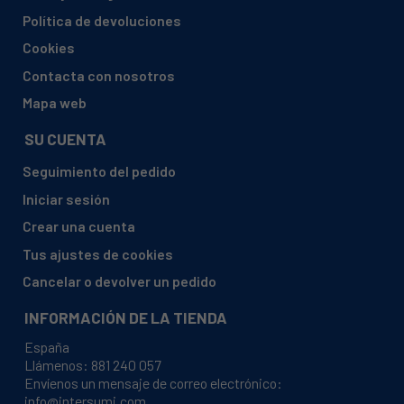
IGNIS, ARL 979/A (853997901000)
Política de devoluciones
IGNIS, ARL 979/A+ 853997901000
Cookies
IGNIS, TT 21 850335501000
Contacta con nosotros
IGNIS, TT 21 850335515000
Mapa web
IGNIS, TT21 AP (850335501000)
SU CUENTA
IGNIS, TT21 AP (850335515000)
Seguimiento del pedido
IGNIS, TT21 AP (Q0912340000 850335515000)
Iniciar sesión
IGNIS, TT21 AP 850335501000
Crear una cuenta
IGNIS, TT21 AP 850335515000
Tus ajustes de cookies
INDESIT, TFAA 10 (UK) 869990777700
Cancelar o devolver un pedido
INDESIT, TFAA 10 (UK).1 869991553710
INFORMACIÓN DE LA TIENDA
INDESIT, TFAA 10 869990777720
España
INDESIT, TFAA 10 AQ777700000
Llámenos:
881 240 057
Envíenos un mensaje de correo electrónico:
INDESIT, TFAA 10 AQ777710000
info@intersumi.com