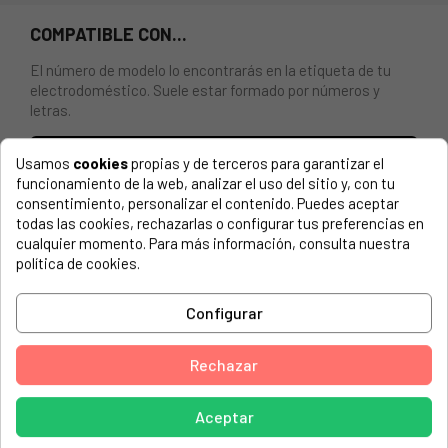
COMPATIBLE CON...
El número de modelo lo encontrarás en la etiqueta de tu
electrodoméstico. Suele estar formado por números y
letras.
Usamos
cookies
propias y de terceros para garantizar el
funcionamiento de la web, analizar el uso del sitio y, con tu
consentimiento, personalizar el contenido. Puedes aceptar
PUERTA EVAPORADOR CONGELADOR PARA FRIGORÍFICO
todas las cookies, rechazarlas o configurar tus preferencias en
WHIRLPOOL
cualquier momento. Para más información, consulta nuestra
política de cookies.
BAUKNECHT, KV 185 A (855082296110)
BAUKNECHT, KV 185 A 855082296110
Configurar
BAUKNECHT, KV 185 A++ 855082296110
BAUKNECHT, KV 185 A++ 859991546630
Rechazar
BAUKNECHT, KV 1883 855082296010
Aceptar
BAUKNECHT, KV 1883 A2 (855082296010)