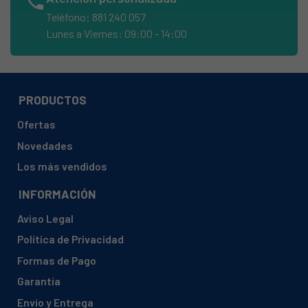
phone
BAUKNECHT, KVA 160 OPTIMAIO (855082201020)
Teléfono: 881 240 057
BAUKNECHT, KVI 1884 A (855086101000)
Lunes a Viernes: 09:00 - 14:00
BAUKNECHT, KVI 1884 A 855086101000
BAUKNECHT, KVI 1884 A+ 855086101000
HOTPOINT, RSAAV 22 P 1 AQ864480000
PRODUCTOS
HOTPOINT, RSAAV 22 P AQ808910000
Ofertas
HOTPOINT, RSAAV 22 P AQ864480000
Novedades
HOTPOINT, RSAAV22P (869990808910)
Los más vendidos
HOTPOINT, RSAAV22P (AQ808910000)
INFORMACIÓN
HOTPOINT, RSAAV22P 869990808910
Aviso Legal
HOTPOINT, RSAAV22P.1 (AQ864480000)
Política de Privacidad
HOTPOINT, RSAAV22P.1 869990864480
Formas de Pago
HOTPOINT, RSAAV22P.1.1 869991553650
Garantía
IGNIS, ARL 979 853997901000
Envío y Entrega