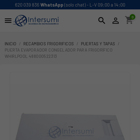
620 039 836
WhatsApp
(solo chat) - L-V 09:00 a 14:00
0
shopping_cart
search


INICIO
RECAMBIOS FRIGORIFICOS
PUERTAS Y TAPAS
PUERTA EVAPORADOR CONGELADOR PARA FRIGORÍFICO
WHIRLPOOL 488000522313