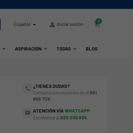
0
shopping_cart


Español
Iniciar sesión
ASPIRACIÓN
TODAS
BLOG
¿TIENES DUDAS?
phone
Contacta con nosotros en el
981
866 708
.
ATENCIÓN VÍA
WHATSAPP
chat
Escríbenos al
620 039 836
.