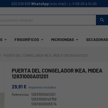
620 039 836
WhatsApp
(solo chat) - L-V 09:00 a 14:00
search
S
FRIGORÍFICOS
MICROONDAS
SECADORAS
PUERTA DEL CONGELADOR IKEA, MIDEA 12831000A01201
PUERTA DEL CONGELADOR IKEA, MIDEA
12831000A01201
29,81 €
Impuestos incluidos
12831000A01201
Referencias:
12831000040756
12831000005574
12831000A0120