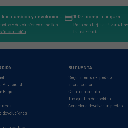
14 días cambios y devoluciones
credit_card
100% compra segura
mbios y devoluciones sencillos.
Paga con tarjeta, Bizum, Pay
s información
transferencia.
ACIÓN
SU CUENTA
gal
Seguimiento del pedido
de Privacidad
Iniciar sesión
e Pago
Crear una cuenta
Tus ajustes de cookies
Entrega
Cancelar o devolver un pedido
de devoluciones
 con nosotros