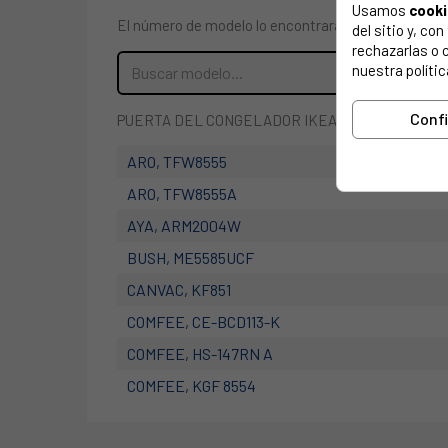
Usamos
cook
El número de modelo lo encontrarás en la etiqueta 
del sitio y, c
rechazarlas o 
nuestra polític
Conf
PUERTA DEL CONGELADOR IKEA, MIDEA.
ARO, TFW8555
ARO, TFW8555A
AYA, ARM2004W
BUSH, ME5585UCF
CANVAC, KF851
COMFEE, CE-BCD113-K
COMFEE, HS-147RN A
COMFEE, KGF 8554
COMFEE, KGF 8554 A