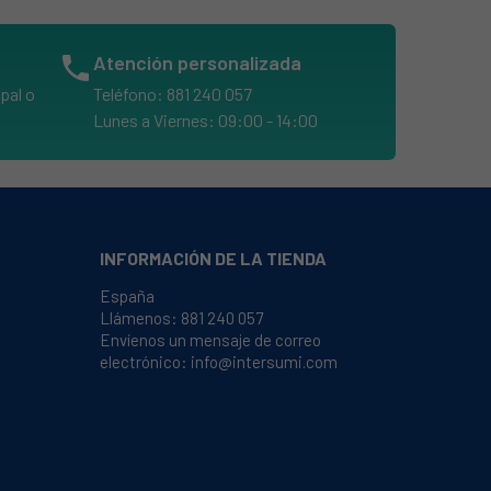
phone
Atención personalizada
pal o
Teléfono: 881 240 057
Lunes a Viernes: 09:00 - 14:00
INFORMACIÓN DE LA TIENDA
España
Llámenos:
881 240 057
Envíenos un mensaje de correo
electrónico:
info@intersumi.com