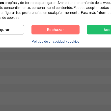
ies
propias y de terceros para garantizar el funcionamiento de la web, 
de tu electrodoméstico. Suele estar formado por números y letras.
on tu consentimiento, personalizar el contenido. Puedes aceptar todas 
configurar tus preferencias en cualquier momento. Para más informac
a de cookies.
igurar
Rechazar
Ace
Política de privacidad y cookies