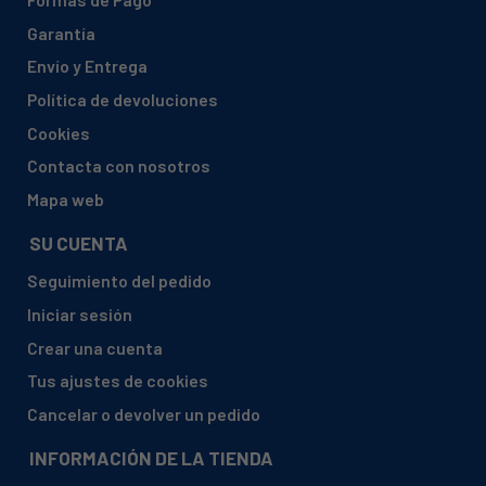
BOSCH, KG34NA10GB/04
Garantía
BOSCH, KG34NA10GB/05
Envío y Entrega
BOSCH, KG34NA10GB/06
Política de devoluciones
BOSCH, KG34NA40GB/01
Cookies
BOSCH, KG34NA40GB/02
Contacta con nosotros
BOSCH, KG34NA40GB/04
Mapa web
BOSCH, KG34NA40GB/05
SU CUENTA
BOSCH, KG34NA40GB/06
Seguimiento del pedido
BOSCH, KG34NA40GB/96
Iniciar sesión
BOSCH, KG34NA90/03
Crear una cuenta
BOSCH, KG34NA90/05
Tus ajustes de cookies
BOSCH, KG34NA90/06
Cancelar o devolver un pedido
BOSCH, KG34NA90/08
INFORMACIÓN DE LA TIENDA
BOSCH, KG34NA90GB/01