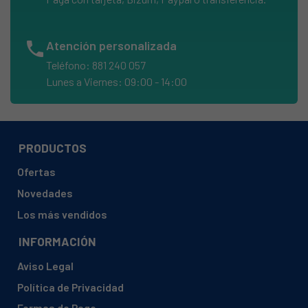
BOSCH, KG33NA10GB/07
BOSCH, KG33NA40GB/01
phone
Atención personalizada
BOSCH, KG33NA40GB/02
Teléfono: 881 240 057
Lunes a Viernes: 09:00 - 14:00
BOSCH, KG33NA90GB/01
BOSCH, KG33NA90GB/02
BOSCH, KG34NA10/01
PRODUCTOS
BOSCH, KG34NA10/02
BOSCH, KG34NA10/03
Ofertas
BOSCH, KG34NA10/05
Novedades
BOSCH, KG34NA10/06
Los más vendidos
BOSCH, KG34NA10/07
INFORMACIÓN
BOSCH, KG34NA10/08
Aviso Legal
BOSCH, KG34NA10GB/01
Política de Privacidad
BOSCH, KG34NA10GB/02
Formas de Pago