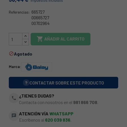
Impuestos incluidos
665727
Referencias:
00665727
00702964
35BY1382

AÑADIR AL CARRITO
Agotado

Marca:
?
CONTACTAR SOBRE ESTE PRODUCTO
¿TIENES DUDAS?
phone
Contacta con nosotros en el
981 866 708
.
ATENCIÓN VÍA
WHATSAPP
chat
Escríbenos al
620 039 836
.