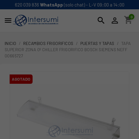
620 039 836
WhatsApp
(solo chat) - L-V 09:00 a 14:00
0
shopping_cart
search


INICIO
RECAMBIOS FRIGORIFICOS
PUERTAS Y TAPAS
TAPA
SUPERIOR ZONA 0º CHILLER FRIGORIFICO BOSCH SIEMENS NEFF
00665727
AGOTADO