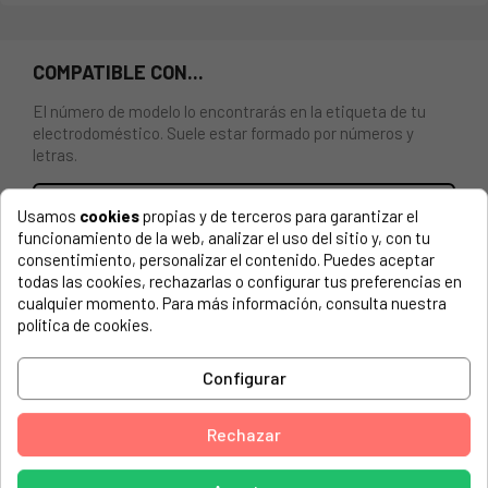
COMPATIBLE CON...
El número de modelo lo encontrarás en la etiqueta de tu
electrodoméstico. Suele estar formado por números y
letras.
Usamos
cookies
propias y de terceros para garantizar el
funcionamiento de la web, analizar el uso del sitio y, con tu
consentimiento, personalizar el contenido. Puedes aceptar
TAPA SUPERIOR ZONA 0º CHILLER FRIGORIFICO BOSCH
todas las cookies, rechazarlas o configurar tus preferencias en
SIEMENS NEFF 00665727 665727
cualquier momento. Para más información, consulta nuestra
Medidas: 50x10 cm
política de cookies.
BOSCH, KG39NA74-05
Configurar
SIEMENS , KG39NA71-21
Rechazar
SIEMENS, KG36NA03-02
SIEMENS, KG36NA91