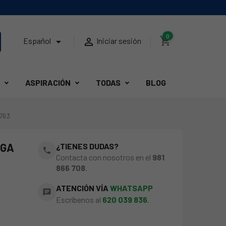
0
shopping_cart


Español
Iniciar sesión
ASPIRACIÓN
TODAS
BLOG
763
RGA
¿TIENES DUDAS?
phone
Contacta con nosotros en el
981
866 708
.
ATENCIÓN VÍA
WHATSAPP
chat
Escríbenos al
620 039 836
.