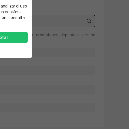
analizar el uso
las cookies,
ión, consulta
a, existen varias versiones, depende la versión
ptar