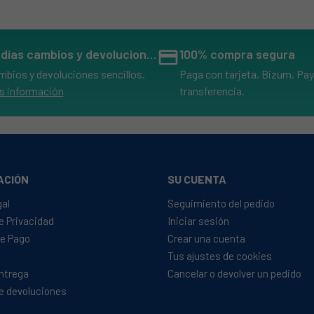
14 días cambios y devoluciones
credit_card
100% compra segura
mbios y devoluciones sencillos.
Paga con tarjeta, Bizum, Pay
s información
transferencia.
ACIÓN
SU CUENTA
gal
Seguimiento del pedido
de Privacidad
Iniciar sesión
e Pago
Crear una cuenta
Tus ajustes de cookies
Entrega
Cancelar o devolver un pedido
de devoluciones