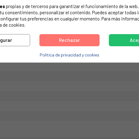
ies
propias y de terceros para garantizar el funcionamiento de la web, 
de tu electrodoméstico. Suele estar formado por números y letras.
on tu consentimiento, personalizar el contenido. Puedes aceptar todas 
configurar tus preferencias en cualquier momento. Para más informac
a de cookies.
ANDY, OTSEIN, HOOVER. 43014763. Antes de pedir realizar consult
igurar
Rechazar
Ace
Política de privacidad y cookies