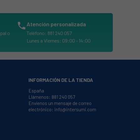
phone
Atención personalizada
pal o
Teléfono: 881 240 057
Lunes a Viernes: 09:00 - 14:00
INFORMACIÓN DE LA TIENDA
España
Llámenos:
881 240 057
Envíenos un mensaje de correo
electrónico:
info@intersumi.com