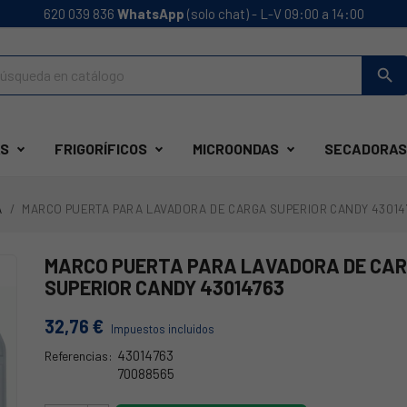
620 039 836
WhatsApp
(solo chat) - L-V 09:00 a 14:00
search
S
FRIGORÍFICOS
MICROONDAS
SECADORAS
A
MARCO PUERTA PARA LAVADORA DE CARGA SUPERIOR CANDY 43014
MARCO PUERTA PARA LAVADORA DE CA
SUPERIOR CANDY 43014763
32,76 €
Impuestos incluidos
43014763
Referencias:
70088565
43014763