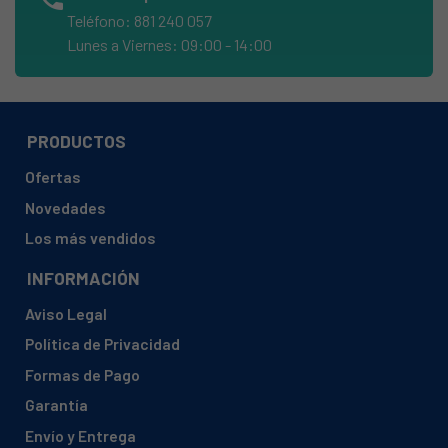
WHIRLPOOL, 859331729050 TDLR 70211
Teléfono: 881 240 057
WHIRLPOOL, 859331729051 TDLR 70211
Lunes a Viernes: 09:00 - 14:00
WHIRLPOOL, 859331829050 TDLR 70210
WHIRLPOOL, 859331829051 TDLR 70210
WHIRLPOOL, 859332061050 TDLR 60210
PRODUCTOS
WHIRLPOOL, 859332129051 TDLR 60211
Ofertas
WHIRLPOOL, 859332161050 TDLR 70210
Novedades
WHIRLPOOL, 859332261050 TDLR 70211
Los más vendidos
WHIRLPOOL, 859332361050 TDLR 70211 F
INFORMACIÓN
WHIRLPOOL, 859332461050 TDLR 60211
Aviso Legal
WHIRLPOOL, 859332561050 TDLR 60211 F
Política de Privacidad
WHIRLPOOL, 859333249050 TDLR 70210
Formas de Pago
WHIRLPOOL, 859333349050 TDLR 70211
Garantía
WHIRLPOOL, 859333449050 TDLR 70110
Envío y Entrega