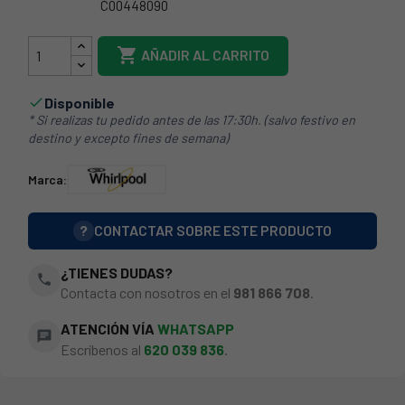
C00448090
481010846026

AÑADIR AL CARRITO
Disponible

* Si realizas tu pedido antes de las 17:30h. (salvo festivo en
destino y excepto fines de semana)
Marca:
?
CONTACTAR SOBRE ESTE PRODUCTO
¿TIENES DUDAS?
phone
Contacta con nosotros en el
981 866 708
.
ATENCIÓN VÍA
WHATSAPP
chat
Escríbenos al
620 039 836
.