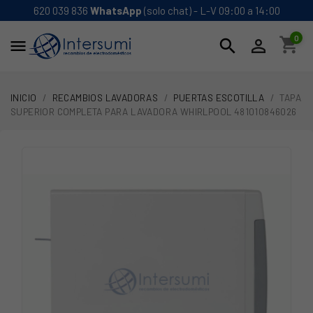
620 039 836
WhatsApp
(solo chat) - L-V 09:00 a 14:00
0
shopping_cart
search


INICIO
RECAMBIOS LAVADORAS
PUERTAS ESCOTILLA
TAPA
SUPERIOR COMPLETA PARA LAVADORA WHIRLPOOL 481010846026