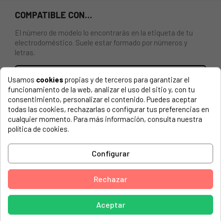
COMPATIBLE CON...
El número de modelo lo encontrarás en la etiqueta de tu
electrodoméstico. Suele estar formado por números y
letras.
Usamos
cookies
propias y de terceros para garantizar el
funcionamiento de la web, analizar el uso del sitio y, con tu
TAPA SUPERIOR (PUERTA)COMPLETA PARA LAVADORA
consentimiento, personalizar el contenido. Puedes aceptar
WHIRLPOOL.
todas las cookies, rechazarlas o configurar tus preferencias en
cualquier momento. Para más información, consulta nuestra
política de cookies.
WHIRLPOOL, 759991565641 TDLR60210CS
WHIRLPOOL, 759991565651 TDLR65210CS
Configurar
WHIRLPOOL, 759991572461 TDLR70213
WHIRLPOOL, 859330115051 TDLR 60210
Rechazar
WHIRLPOOL, 859330116051 AWCH 7725
Aceptar
WHIRLPOOL, 859330142051 TDLR 70210