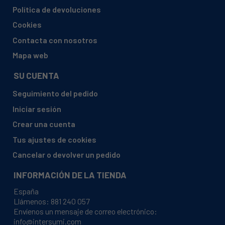
WHIRLPOOL, 859333549050 TDLR 70111
Política de devoluciones
WHIRLPOOL, 859333649050 TDLR 70112
Cookies
WHIRLPOOL, 859333710050 F101294 TDLR 65210
Contacta con nosotros
WHIRLPOOL, 859333710050 TDLR 65210
Mapa web
WHIRLPOOL, 859333710052 TDLR 65210
SU CUENTA
WHIRLPOOL, 859333749050 TDLR 60210
Seguimiento del pedido
WHIRLPOOL, 859333810050 TDLR 60210
Iniciar sesión
WHIRLPOOL, 859333810052 TDLR 60210
Crear una cuenta
WHIRLPOOL, 859333849050 TDLR 60211
Tus ajustes de cookies
WHIRLPOOL, 859333910050 TDLR 60112
Cancelar o devolver un pedido
WHIRLPOOL, 859333910052 TDLR 60112
INFORMACIÓN DE LA TIENDA
WHIRLPOOL, 859333949050 TDLR 60212
España
WHIRLPOOL, 859334049050 TDLR 60213
Llámenos:
881 240 057
Envíenos un mensaje de correo electrónico:
WHIRLPOOL, 859334710050 TDLR 70110
info@intersumi.com