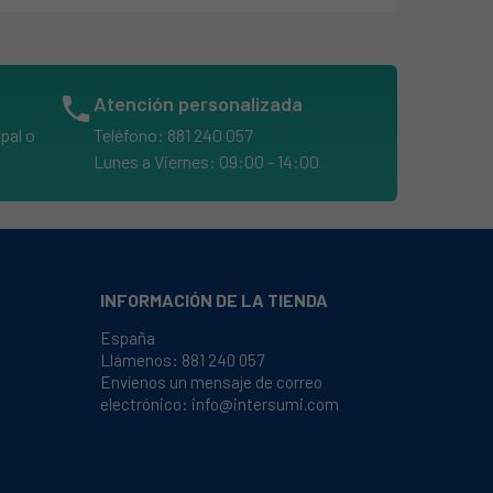
phone
Atención personalizada
pal o
Teléfono: 881 240 057
Lunes a Viernes: 09:00 - 14:00
INFORMACIÓN DE LA TIENDA
España
Llámenos:
881 240 057
Envíenos un mensaje de correo
electrónico:
info@intersumi.com