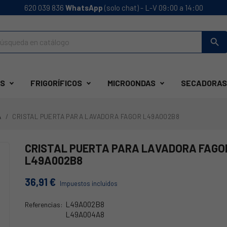
620 039 836
WhatsApp
(solo chat) - L-V 09:00 a 14:00
search
S
FRIGORÍFICOS
MICROONDAS
SECADORAS
A
CRISTAL PUERTA PARA LAVADORA FAGOR L49A002B8
CRISTAL PUERTA PARA LAVADORA FAGO
L49A002B8
36,91 €
Impuestos incluidos
L49A002B8
Referencias:
L49A004A8
57FA0010