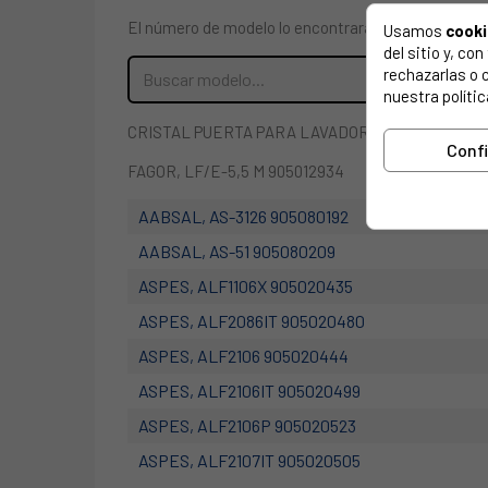
El número de modelo lo encontrarás en la etiqueta 
Usamos
cook
del sitio y, c
rechazarlas o 
nuestra polític
CRISTAL PUERTA PARA LAVADORA FAGOR L49A0
Conf
FAGOR, LF/E-5,5 M 905012934
AABSAL, AS-3126 905080192
AABSAL, AS-51 905080209
ASPES, ALF1106X 905020435
ASPES, ALF2086IT 905020480
ASPES, ALF2106 905020444
ASPES, ALF2106IT 905020499
ASPES, ALF2106P 905020523
ASPES, ALF2107IT 905020505