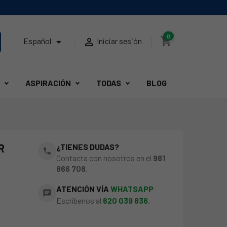
0
shopping_cart


Español
Iniciar sesión
ASPIRACIÓN
TODAS
BLOG
R
¿TIENES DUDAS?
phone
Contacta con nosotros en el
981
866 708
.
ATENCIÓN VÍA
WHATSAPP
chat
Escríbenos al
620 039 836
.