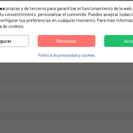
de tu electrodoméstico. Suele estar formado por números y letras.
ies
propias y de terceros para garantizar el funcionamiento de la web, 
on tu consentimiento, personalizar el contenido. Puedes aceptar todas 
configurar tus preferencias en cualquier momento. Para más informac
a de cookies.
02B8
igurar
Rechazar
Ace
Política de privacidad y cookies