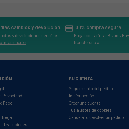
14 días cambios y devoluciones
credit_card
100% compra segura
mbios y devoluciones sencillos.
Paga con tarjeta, Bizum, Pay
s información
transferencia.
ACIÓN
SU CUENTA
gal
Seguimiento del pedido
de Privacidad
Iniciar sesión
e Pago
Crear una cuenta
Tus ajustes de cookies
Entrega
Cancelar o devolver un pedido
de devoluciones