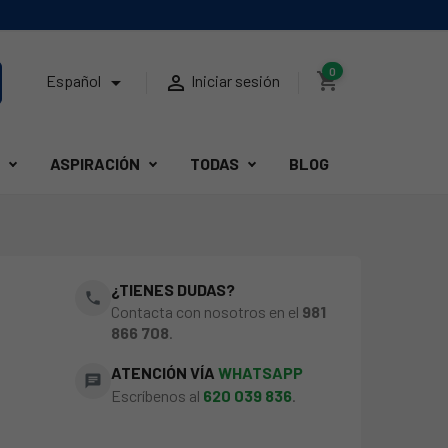
0
shopping_cart


Español
Iniciar sesión
ASPIRACIÓN
TODAS
BLOG
¿TIENES DUDAS?
phone
Contacta con nosotros en el
981
866 708
.
ATENCIÓN VÍA
WHATSAPP
chat
Escríbenos al
620 039 836
.