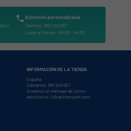
phone
Atención personalizada
pal o
Teléfono: 881 240 057
Lunes a Viernes: 09:00 - 14:00
INFORMACIÓN DE LA TIENDA
España
Llámenos:
881 240 057
Envíenos un mensaje de correo
electrónico:
info@intersumi.com