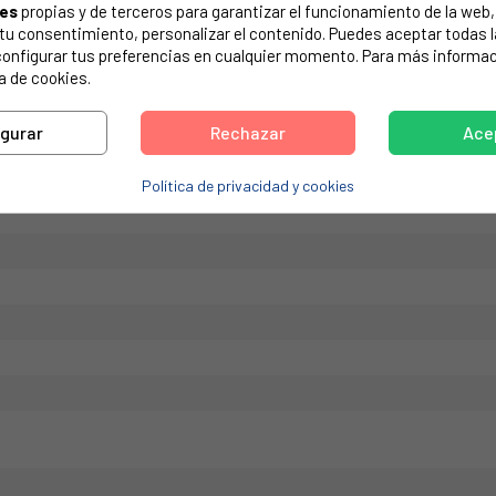
ies
propias y de terceros para garantizar el funcionamiento de la web, 
de tu electrodoméstico. Suele estar formado por números y letras.
on tu consentimiento, personalizar el contenido. Puedes aceptar todas 
configurar tus preferencias en cualquier momento. Para más informac
a de cookies.
igurar
Rechazar
Ace
2402
Política de privacidad y cookies