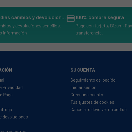
14 días cambios y devoluciones
credit_card
100% compra segura
mbios y devoluciones sencillos.
Paga con tarjeta, Bizum, Pay
s información
transferencia.
ACIÓN
SU CUENTA
gal
Seguimiento del pedido
de Privacidad
Iniciar sesión
e Pago
Crear una cuenta
Tus ajustes de cookies
Entrega
Cancelar o devolver un pedido
de devoluciones
 con nosotros