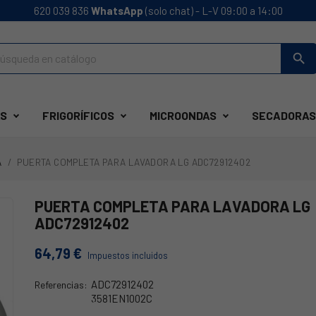
620 039 836
WhatsApp
(solo chat) - L-V 09:00 a 14:00
search
S
FRIGORÍFICOS
MICROONDAS
SECADORAS
A
PUERTA COMPLETA PARA LAVADORA LG ADC72912402
PUERTA COMPLETA PARA LAVADORA LG
ADC72912402
64,79 €
Impuestos incluidos
ADC72912402
Referencias:
3581EN1002C
ADC72912402