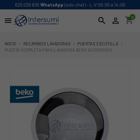
620 039 836
WhatsApp
(solo chat) - L-V 09:00 a 14:00
0
shopping_cart
search


INICIO
RECAMBIOS LAVADORAS
PUERTAS ESCOTILLA
PUERTA COMPLETA PARA LAVADORA BEKO 2431000500