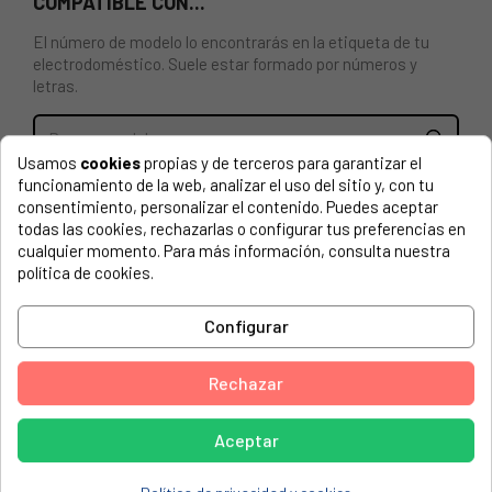
COMPATIBLE CON...
El número de modelo lo encontrarás en la etiqueta de tu
electrodoméstico. Suele estar formado por números y
letras.
Usamos
cookies
propias y de terceros para garantizar el
funcionamiento de la web, analizar el uso del sitio y, con tu
PUERTA COMPLETA PARA LAVADORA BEKO 2431000500
consentimiento, personalizar el contenido. Puedes aceptar
(incluye bisagra)
todas las cookies, rechazarlas o configurar tus preferencias en
cualquier momento. Para más información, consulta nuestra
ARCELIK, 7103CMK
política de cookies.
ARCELIK, 7103YCM
Configurar
ARCELIK, 7123CMK
ARCELIK, 7123YCM
Rechazar
ARCELIK, 7138843600 AWN 3824 ARCELIK
ARCELIK, 7139420100 ARCELIK 7123CMK-TUR B1XJ12
Aceptar
GRNGOODPLUSTS
ARCELIK, 7139450100 ARCELIK 7123YCM-TURB1XJ12