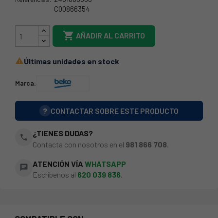
C00866354
2431000500

AÑADIR AL CARRITO
Últimas unidades en stock

Marca:
?
CONTACTAR SOBRE ESTE PRODUCTO
¿TIENES DUDAS?
phone
Contacta con nosotros en el
981 866 708
.
ATENCIÓN VÍA
WHATSAPP
chat
Escríbenos al
620 039 836
.