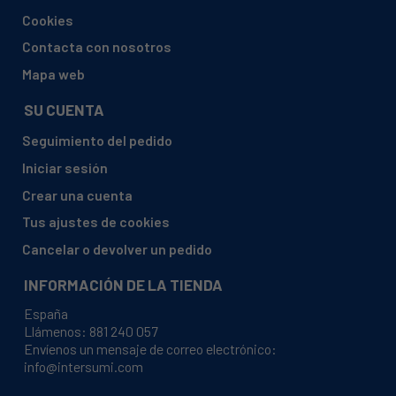
Cookies
ARCELIK, 9104CMK
Contacta con nosotros
ARCELIK, 9104YCM
Mapa web
ARCELIK, DNM7KGJ12DATLS32-TURB1XJ12GRNG
SU CUENTA
ARCELIK, DNM8KGM10DATL32-TURB1XM10GRNGO
ATLAS, 7125521100 DNM BETTER14D-TURB1
Seguimiento del pedido
XM14GRNBETMIDTS
Iniciar sesión
ATLAS, 7128571100 DNM8KGBET16DLOW-
Crear una cuenta
TURB1XL16GRNBETBLLOWCS
Tus ajustes de cookies
ATLAS, 7128871100 DNM8KGBET12DLOW-
TURB1XL12GRNBETBLLOWCS
Cancelar o devolver un pedido
ATLAS, 7129071100 DNM8KGBET14DLOW-
INFORMACIÓN DE LA TIENDA
TURB1XL14GRNBETBLLOWCS
España
ATLAS, 7130151100 DNMM16ATLAS-TUR B1 XM16
Llámenos:
881 240 057
GRNBETBLLOW TS
Envíenos un mensaje de correo electrónico:
info@intersumi.com
ATLAS, 7130171100 DNM7KGBET16DLOW-
TURB1XM16GRNBETBLLOWTS