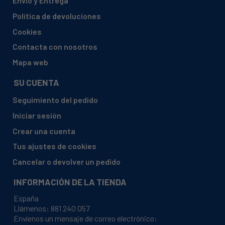
Envío y Entrega
INDESIT, EWD71083WEU
Política de devoluciones
INDESIT, EWD71251WEU
Cookies
INDESIT, EWD71252WUK
Contacta con nosotros
INDESIT, EWD71452WUK
Mapa web
INDESIT, EWD71483WDE
SU CUENTA
INDESIT, EWD81252WIT
Seguimiento del pedido
INDESIT, EWD81252WITM
Iniciar sesión
INDESIT, EWD81283WTK
Crear una cuenta
INDESIT, EWD81482WUK
Tus ajustes de cookies
INDESIT, EWD81482WUKM
Cancelar o devolver un pedido
INDESIT, EWD91282WFR
INFORMACIÓN DE LA TIENDA
INDESIT, EWD91283WEU
España
INDESIT, EWD91482WFR
Llámenos:
881 240 057
Envíenos un mensaje de correo electrónico:
INDESIT, EWE61252WEU