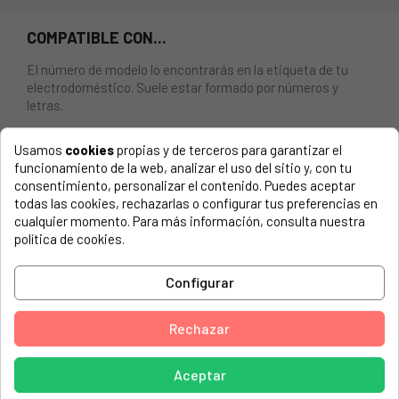
COMPATIBLE CON...
El número de modelo lo encontrarás en la etiqueta de tu
electrodoméstico. Suele estar formado por números y
letras.
Usamos
cookies
propias y de terceros para garantizar el
funcionamiento de la web, analizar el uso del sitio y, con tu
consentimiento, personalizar el contenido. Puedes aceptar
PUERTA COMPLETA PARA LAVADORA INDESIT C00508249,
todas las cookies, rechazarlas o configurar tus preferencias en
488000508249.
cualquier momento. Para más información, consulta nuestra
política de cookies.
INDESIT, 69088
INDESIT, ESC1850UA
Configurar
INDESIT, EWC61052WNA
Rechazar
INDESIT, EWC61081WDE
INDESIT, EWC61252WFR
Aceptar
INDESIT, EWC61252WFRM