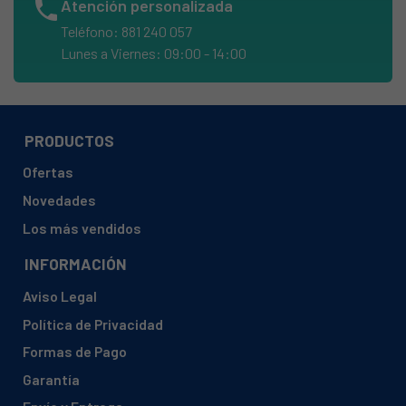
phone
Atención personalizada
INDESIT, EWD 61482 W DE
Teléfono: 881 240 057
INDESIT, EWD61052WEU
Lunes a Viernes: 09:00 - 14:00
INDESIT, EWD61052WEU/1
INDESIT, EWD61052WPL
INDESIT, EWD61052WTK
PRODUCTOS
INDESIT, EWD61283WPL
Ofertas
INDESIT, EWD61452WEU
Novedades
INDESIT, EWD61452WFR
Los más vendidos
INDESIT, EWD61482WDE
INFORMACIÓN
INDESIT, EWD61483WDE
Aviso Legal
INDESIT, EWD71051WEU
Política de Privacidad
INDESIT, EWD71052CIS
Formas de Pago
INDESIT, EWD71052HK
Garantía
INDESIT, EWD71052WPL