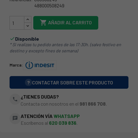
488000508249
57IT0056

AÑADIR AL CARRITO
Disponible

* Si realizas tu pedido antes de las 17:30h. (salvo festivo en
destino y excepto fines de semana)
Marca:
?
CONTACTAR SOBRE ESTE PRODUCTO
¿TIENES DUDAS?
phone
Contacta con nosotros en el
981 866 708
.
ATENCIÓN VÍA
WHATSAPP
chat
Escríbenos al
620 039 836
.