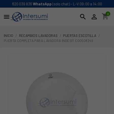
620 039 836
WhatsApp
(solo chat) - L-V 09:00 a 14:00
0
shopping_cart
search


INICIO
RECAMBIOS LAVADORAS
PUERTAS ESCOTILLA
PUERTA COMPLETA PARA LAVADORA INDESIT C00508249