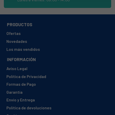
BAUKNECHT, 759235429011 FWF91283WFR
BAUKNECHT, 759235429012 FWF91283WFR
BAUKNECHT, 759235529011 FWF91483WFR
PRODUCTOS
BAUKNECHT, 759235529012 FWF91483WFR
Ofertas
BAUKNECHT, 759235629011 FWFP81484WFR
Novedades
BAUKNECHT, 759235629012 FWFP81484WFR
Los más vendidos
BAUKNECHT, 759235649011 FWF81283W2PL
INFORMACIÓN
BAUKNECHT, 759235649012 FWF81283W2PL
Aviso Legal
BAUKNECHT, 759235749011 FWG81284WPL
Política de Privacidad
BAUKNECHT, 759235749012 FWG81284WPL
Formas de Pago
BAUKNECHT, 759235849011 FWF81283WPL
Garantía
BAUKNECHT, 759235849012 FWF81283WPL
Envío y Entrega
BAUKNECHT, 759242010011 FWG81284WEU
Política de devoluciones
BAUKNECHT, 759242010012 FWG81284WEU