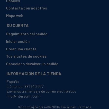
Cookies
BAUKNECHT, 759242410011 FWF81483WEEU
Contacta con nosotros
BAUKNECHT, 759242410012 FWF81483WEEU
Mapa web
BAUKNECHT, 759242610011 FWG91484WEU
SU CUENTA
BAUKNECHT, 759242810011 FWF81483WEU
Seguimiento del pedido
BAUKNECHT, 759242910011 FWG81484WEU
Iniciar sesión
BAUKNECHT, 759243010011 FWF71253WEU
Crear una cuenta
BAUKNECHT, 759243010012 FWF71253WEU
Tus ajustes de cookies
BAUKNECHT, 759243110011 FWF81283WEU
Cancelar o devolver un pedido
BAUKNECHT, 759243110012 FWF81283WEU
INFORMACIÓN DE LA TIENDA
BAUKNECHT, 759243210011 FWG91284WEU
España
BAUKNECHT, 759243210012 FWG91284WEU
Llámenos:
881 240 057
Envíenos un mensaje de correo electrónico:
BAUKNECHT, 759991530001 FWL61252WEU
info@intersumi.com
BAUKNECHT, 759991530002 FWL61252WEU
BAUKNECHT, 759991530011 FWG81496WUK
Sitio protegido por reCAPTCHA.
Privacidad
-
Términos