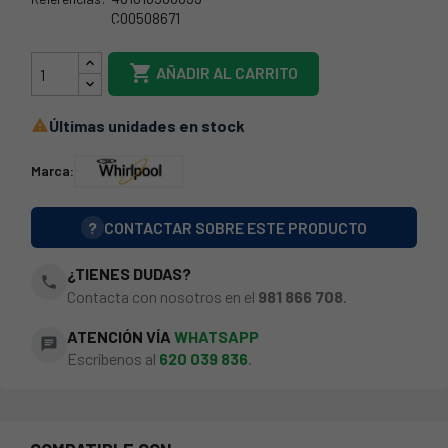
C00508671
481010906633

AÑADIR AL CARRITO
Últimas unidades en stock

Marca:
?
CONTACTAR SOBRE ESTE PRODUCTO
¿TIENES DUDAS?
phone
Contacta con nosotros en el
981 866 708
.
ATENCIÓN VÍA
WHATSAPP
chat
Escríbenos al
620 039 836
.