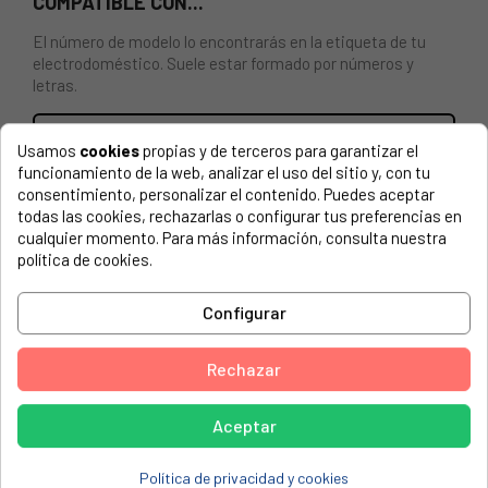
COMPATIBLE CON...
El número de modelo lo encontrarás en la etiqueta de tu
electrodoméstico. Suele estar formado por números y
letras.
Usamos
cookies
propias y de terceros para garantizar el
funcionamiento de la web, analizar el uso del sitio y, con tu
PUERTA ESCOTILLA LAVADORA WHIRLPOOL
consentimiento, personalizar el contenido. Puedes aceptar
todas las cookies, rechazarlas o configurar tus preferencias en
BAUKNECHT, 759230920011 FWFBE81483WE
cualquier momento. Para más información, consulta nuestra
política de cookies.
BAUKNECHT, 759230920012 FWFBE81483WE
BAUKNECHT, 759231120011 FWGBE81484WE
Configurar
BAUKNECHT, 759231120012 FWGBE81484WE
Rechazar
BAUKNECHT, 759232412011 FWG81484WENL
BAUKNECHT, 759232412012 FWG81484WENL
Aceptar
BAUKNECHT, 759232512011 FWG91484WENL
BAUKNECHT, 759232512012 FWG91484WENL
Política de privacidad y cookies