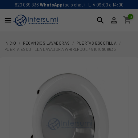
620 039 836
WhatsApp
(solo chat) - L-V 09:00 a 14:00
0
shopping_cart
search


INICIO
RECAMBIOS LAVADORAS
PUERTAS ESCOTILLA
PUERTA ESCOTILLA LAVADORA WHIRLPOOL 481010906633