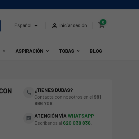
0
shopping_cart


Español
Iniciar sesión
ASPIRACIÓN
TODAS
BLOG
 CON
¿TIENES DUDAS?
phone
Contacta con nosotros en el
981
866 708
.
ATENCIÓN VÍA
WHATSAPP
chat
Escríbenos al
620 039 836
.