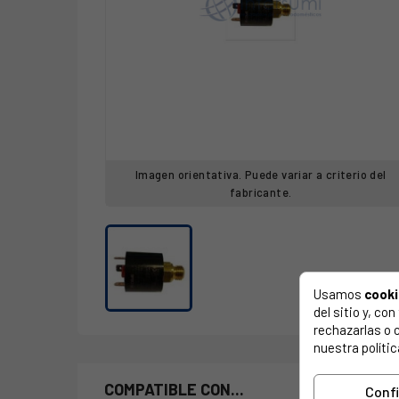
Imagen orientativa. Puede variar a criterio del
fabricante.
Usamos
cook
del sitio y, c
rechazarlas o 
nuestra polític
COMPATIBLE CON...
Conf