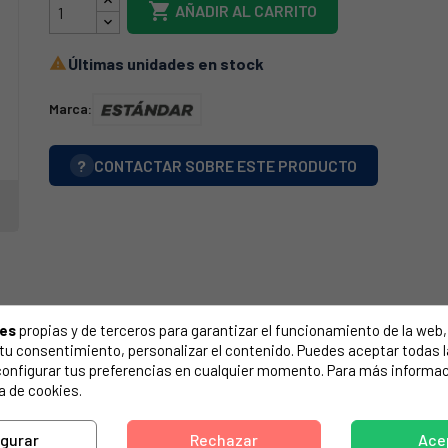

AÑADIR AL CARRITO
Últimas unidades en stock

Marca:
?
CONTACTAR SOBRE ESTE PRODUCTO
ies
propias y de terceros para garantizar el funcionamiento de la web, 
on tu consentimiento, personalizar el contenido. Puedes aceptar todas 
configurar tus preferencias en cualquier momento. Para más informac
a de cookies.
igurar
Rechazar
Ace