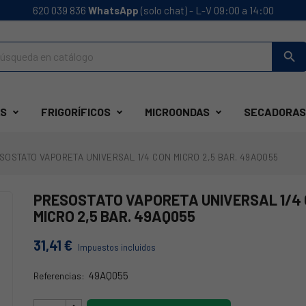
620 039 836
WhatsApp
(solo chat) - L-V 09:00 a 14:00
search
S
FRIGORÍFICOS
MICROONDAS
SECADORAS
SOSTATO VAPORETA UNIVERSAL 1/4 CON MICRO 2,5 BAR. 49AQ055
PRESOSTATO VAPORETA UNIVERSAL 1/4
MICRO 2,5 BAR. 49AQ055
31,41 €
Impuestos incluidos
49AQ055
Referencias:
49AQ055