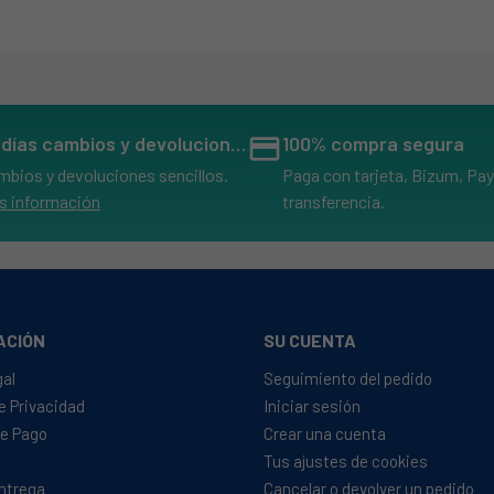
14 días cambios y devoluciones
credit_card
100% compra segura
mbios y devoluciones sencillos.
Paga con tarjeta, Bizum, Pay
s información
transferencia.
ACIÓN
SU CUENTA
gal
Seguimiento del pedido
de Privacidad
Iniciar sesión
e Pago
Crear una cuenta
Tus ajustes de cookies
Entrega
Cancelar o devolver un pedido