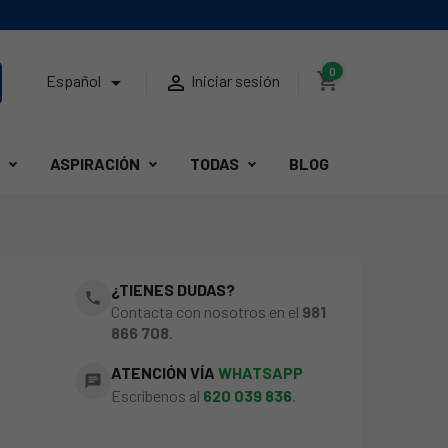
0
shopping_cart


Español
Iniciar sesión
ASPIRACIÓN
TODAS
BLOG
¿TIENES DUDAS?
phone
Contacta con nosotros en el
981
866 708
.
ATENCIÓN VÍA
WHATSAPP
chat
Escríbenos al
620 039 836
.