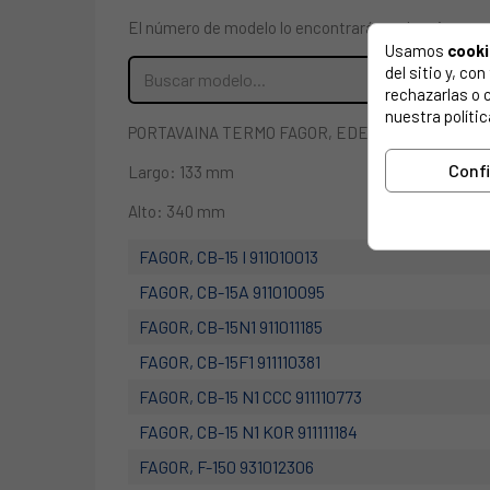
El número de modelo lo encontrarás en la etiqueta 
Usamos
cook
del sitio y, c
rechazarlas o 
nuestra polític
PORTAVAINA TERMO FAGOR, EDESA.
Conf
Largo: 133 mm
Alto: 340 mm
FAGOR, CB-15 I 911010013
FAGOR, CB-15A 911010095
FAGOR, CB-15N1 911011185
FAGOR, CB-15F1 911110381
FAGOR, CB-15 N1 CCC 911110773
FAGOR, CB-15 N1 KOR 911111184
FAGOR, F-150 931012306