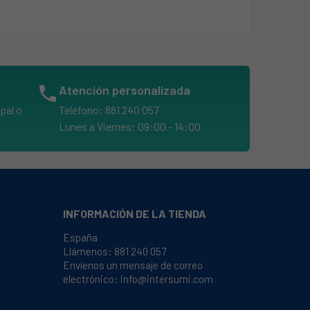
phone
Atención personalizada
pal o
Teléfono: 881 240 057
Lunes a Viernes: 09:00 - 14:00
INFORMACIÓN DE LA TIENDA
España
Llámenos:
881 240 057
Envíenos un mensaje de correo
electrónico:
info@intersumi.com