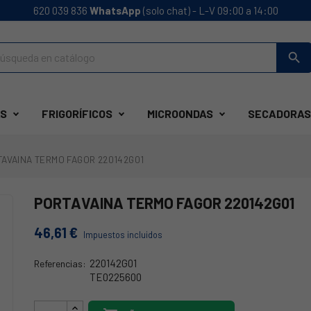
620 039 836
WhatsApp
(solo chat) - L-V 09:00 a 14:00
search
S
FRIGORÍFICOS
MICROONDAS
SECADORAS
TAVAINA TERMO FAGOR 220142G01
PORTAVAINA TERMO FAGOR 220142G01
46,61 €
Impuestos incluidos
220142G01
Referencias:
TE0225600
40FA0106