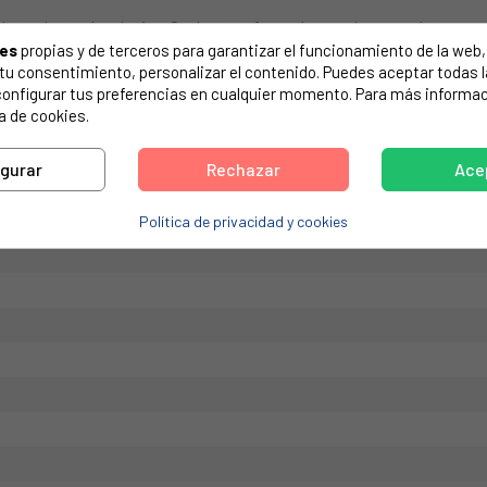
de tu electrodoméstico. Suele estar formado por números y letras.
ies
propias y de terceros para garantizar el funcionamiento de la web, 
on tu consentimiento, personalizar el contenido. Puedes aceptar todas 
configurar tus preferencias en cualquier momento. Para más informac
a de cookies.
igurar
Rechazar
Ace
Política de privacidad y cookies