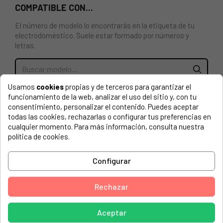
COMPATIBLE CON...
El número de modelo lo encontrarás en la etiqueta de tu
electrodoméstico. Suele estar formado por números y
letras.
Usamos
cookies
propias y de terceros para garantizar el
PLATO UNIVERSAL PARA MICROONDAS TEKA, LG, BOSCH,
funcionamiento de la web, analizar el uso del sitio y, con tu
BALAY. 245mm. (anclaje 12). Con tres soportes, peso 540g.
consentimiento, personalizar el contenido. Puedes aceptar
Este Vidrio es un material resistente a altas temperaturas,
todas las cookies, rechazarlas o configurar tus preferencias en
fácilmente limpiable y no transmite sabor a los alimentos.
cualquier momento. Para más información, consulta nuestra
política de cookies.
AMICA, 1015443 MW 23204 W
AMICA, 1060002 AMG 20E80GS
Configurar
AMICA, 1060346 MW 13150 W
Rechazar
AMICA, 1060347 MW 13151 S
AMICA, 1060407 MW 13164 W
Aceptar
AMICA, 1080101 MW 13146 W