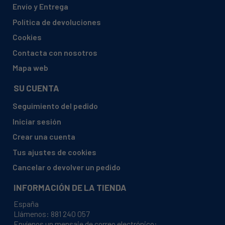
Envío y Entrega
BALAY, 3WGB2018/02
Política de devoluciones
BALAY, 3WGB2018/05
Cookies
BALAY, 3WGB2018/10
Contacta con nosotros
BALAY, 3WGB2018/35
Mapa web
BALAY, 3WGB2018/36
SU CUENTA
BALAY, 3WGB2029/01
Seguimiento del pedido
BALAY, 3WGB2029/02
Iniciar sesión
BALAY, 3WGB2029/05
Crear una cuenta
BALAY, 3WGB2029P/04
Tus ajustes de cookies
BALAY, 3WGB2029P/05
Cancelar o devolver un pedido
BALAY, 3WGN1918/01
INFORMACIÓN DE LA TIENDA
BALAY, 3WGN1918/04
España
BALAY, 3WGN1918/05
Llámenos:
881 240 057
Envíenos un mensaje de correo electrónico:
BALAY, 3WGN1918/07