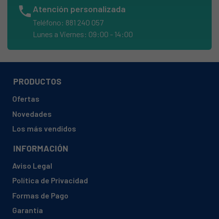
phone
Atención personalizada
BALAY, 3WGB1918/04
Teléfono: 881 240 057
BALAY, 3WGB1918/05
Lunes a Viernes: 09:00 - 14:00
BALAY, 3WGB1918/35
BALAY, 3WGB1918/36
BALAY, 3WGB1923/01
PRODUCTOS
BALAY, 3WGB1923/02
Ofertas
BALAY, 3WGB1923/04
Novedades
BALAY, 3WGB1929/01
Los más vendidos
BALAY, 3WGB1929/02
INFORMACIÓN
BALAY, 3WGB1929/04
Aviso Legal
BALAY, 3WGB1929/05
Política de Privacidad
BALAY, 3WGB1929P/04
Formas de Pago
BALAY, 3WGB1929P/05
Garantía
BALAY, 3WGB2018/01