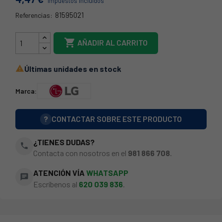
Impuestos incluidos
81595021
Referencias:
RM-GT1054

AÑADIR AL CARRITO
Últimas unidades en stock

Marca:
?
CONTACTAR SOBRE ESTE PRODUCTO
¿TIENES DUDAS?
phone
Contacta con nosotros en el
981 866 708
.
ATENCIÓN VÍA
WHATSAPP
chat
Escríbenos al
620 039 836
.