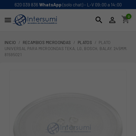
620 039 836
WhatsApp
(solo chat) - L-V 09:00 a 14:00
0
shopping_cart
search


INICIO
RECAMBIOS MICROONDAS
PLATOS
PLATO
UNIVERSAL PARA MICROONDAS TEKA, LG, BOSCH, BALAY. 245MM.
81595021