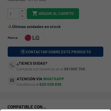
RM-GT1056

AÑADIR AL CARRITO
Últimas unidades en stock

Marca:
?
CONTACTAR SOBRE ESTE PRODUCTO
¿TIENES DUDAS?
phone
Contacta con nosotros en el
981 866 708
.
ATENCIÓN VÍA
WHATSAPP
chat
Escríbenos al
620 039 836
.
COMPATIBLE CON...