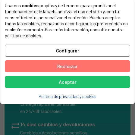
Usamos
cookies
propias y de terceros para garantizar el
El número de modelo lo encontrarás en la etiqueta de tu
funcionamiento de la web, analizar el uso del sitio y, con tu
electrodoméstico. Suele estar formado por números y
consentimiento, personalizar el contenido. Puedes aceptar
letras.
todas las cookies, rechazarlas o configurar tus preferencias en
cualquier momento. Para más información, consulta nuestra
política de cookies.
Plato microondas Ø 260 mm. LG
Configurar
Canal de 163 a 195 mm
Rechazar
Aceptar
local_shipping
Envíos Express
Política de privacidad y cookies
Entrega rápida en península
en 24/48h laborables
sync_alt
14 días cambios y devoluciones
Cambios y devoluciones sencillos.