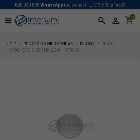
620 039 836
WhatsApp
(solo chat) - L-V 09:00 a 14:00
0
shopping_cart
search


INICIO
RECAMBIOS MICROONDAS
PLATOS
PLATO
MICROONDAS Ø 260 MM. LG RM-GT1056