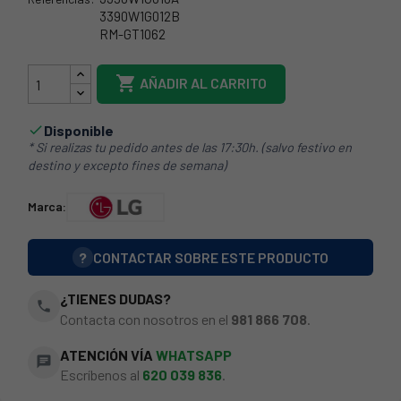
3390W1G012B
RM-GT1062
RM-GT713

AÑADIR AL CARRITO
Disponible

* Si realizas tu pedido antes de las 17:30h. (salvo festivo en
destino y excepto fines de semana)
Marca:
?
CONTACTAR SOBRE ESTE PRODUCTO
¿TIENES DUDAS?
phone
Contacta con nosotros en el
981 866 708
.
ATENCIÓN VÍA
WHATSAPP
chat
Escríbenos al
620 039 836
.