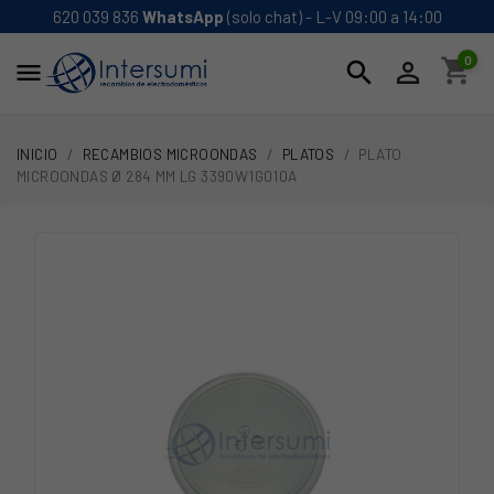
620 039 836
WhatsApp
(solo chat) - L-V 09:00 a 14:00
0
shopping_cart
search


INICIO
RECAMBIOS MICROONDAS
PLATOS
PLATO
MICROONDAS Ø 284 MM LG 3390W1G010A