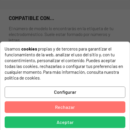
COMPATIBLE CON...
El número de modelo lo encontrarás en la etiqueta de tu
electrodoméstico. Suele estar formado por números y
letras.
Usamos
cookies
propias y de terceros para garantizar el
funcionamiento de la web, analizar el uso del sitio y, con tu
consentimiento, personalizar el contenido. Puedes aceptar
todas las cookies, rechazarlas o configurar tus preferencias en
Plato microondas Ø 284 mm LG
cualquier momento. Para más información, consulta nuestra
política de cookies.
LG, MG4323L
LG, MG566EJ
Configurar
LG, MH 6322D
Rechazar
BALAY, LW214-01
LG, MG-4383L
Aceptar
LG, MH6320F.CWHQGPA