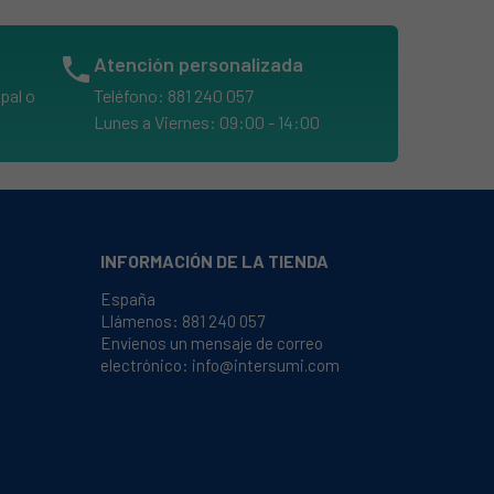
phone
Atención personalizada
pal o
Teléfono: 881 240 057
Lunes a Viernes: 09:00 - 14:00
INFORMACIÓN DE LA TIENDA
España
Llámenos:
881 240 057
Envíenos un mensaje de correo
electrónico:
info@intersumi.com