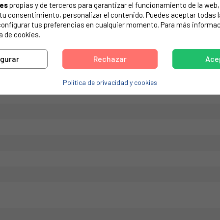
ies
propias y de terceros para garantizar el funcionamiento de la web, 
de tu electrodoméstico. Suele estar formado por números y letras.
on tu consentimiento, personalizar el contenido. Puedes aceptar todas 
configurar tus preferencias en cualquier momento. Para más informac
a de cookies.
igurar
Rechazar
Ace
Política de privacidad y cookies