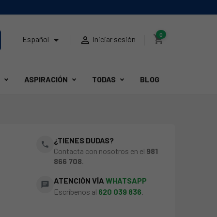
0
shopping_cart


Español
Iniciar sesión
ASPIRACIÓN
TODAS
BLOG
¿TIENES DUDAS?
phone
Contacta con nosotros en el
981
866 708
.
ATENCIÓN VÍA
WHATSAPP
chat
Escríbenos al
620 039 836
.