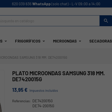
620 039 836
WhatsApp
(solo chat) - L-V 09:00 a 14:00
search
S
FRIGORÍFICOS
MICROONDAS
SECADORAS
MICROONDAS SAMSUNG 318 MM. DE7420015G
PLATO MICROONDAS SAMSUNG 318 MM.
DE7420015G
13,95 €
Impuestos incluidos
DE7420015G
Referencias:
DE74-20015G
RM-GT1037