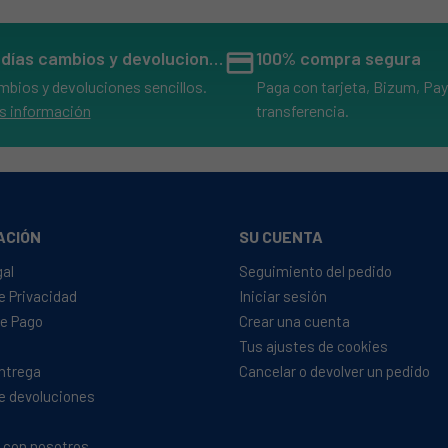
14 días cambios y devoluciones
credit_card
100% compra segura
mbios y devoluciones sencillos.
Paga con tarjeta, Bizum, Pay
s información
transferencia.
ACIÓN
SU CUENTA
gal
Seguimiento del pedido
de Privacidad
Iniciar sesión
e Pago
Crear una cuenta
Tus ajustes de cookies
Entrega
Cancelar o devolver un pedido
de devoluciones
 con nosotros