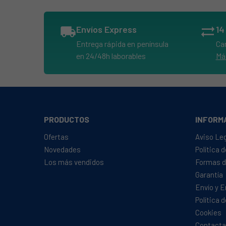
BRANDT, SE2605W
BRANDT, SE2612B
local_shipping
Envíos Express
sync_alt
BRANDT, SE2612R
Entrega rápida en península
Ca
BRANDT, SE2612S
en 24/48h laborables
Má
BRANDT, SE2612W
BRANDT, SE2613B1
BRANDT, SE2613S1
BRANDT, SE2613W1
PRODUCTOS
INFORM
BRANDT, SE2616S
Ofertas
Aviso Le
BRANDT, SE2617S1
Novedades
Política 
Los más vendidos
Formas d
BRANDT, SM2600S1
Garantía
BRANDT, SM2603W1
Envío y 
CANDY, AG928AE9
Política 
CANDY, CBCM 25 DS
Cookies
Contacta