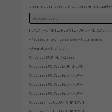
El número de modelo lo encontrarás en la etiqueta 
PLACA RADIANTE, RESISTENCIA UNIVERSAL PA
-Placa radiante universal para vitrocerámica.
-Original Ego High Light.
941591570 00 KF-E 7323 999
948550202 00 QSG615 UNKNOWN
948552202 00 QSG614 UNKNOWN
948552202 00 QSG614 UNKNOWN
948552202 00 QSG614 UNKNOWN
948552204 00 QSG614 UNKNOWN
948552204 00 QSG614 UNKNOWN