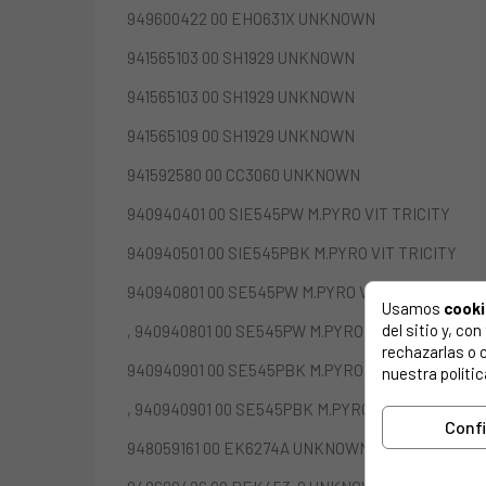
949600422 00 EHO631X UNKNOWN
941565103 00 SH1929 UNKNOWN
941565103 00 SH1929 UNKNOWN
941565109 00 SH1929 UNKNOWN
941592580 00 CC3060 UNKNOWN
940940401 00 SIE545PW M.PYRO VIT TRICITY
940940501 00 SIE545PBK M.PYRO VIT TRICITY
940940801 00 SE545PW M.PYRO VIT TRICITY
Usamos
cook
del sitio y, c
, 940940801 00 SE545PW M.PYRO VIT
rechazarlas o 
940940901 00 SE545PBK M.PYRO VIT TRICITY
nuestra polític
, 940940901 00 SE545PBK M.PYRO VIT
Conf
948059161 00 EK6274A UNKNOWN