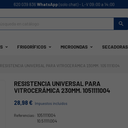
620 039 836
WhatsApp
(solo chat) - L-V 09:00 a 14:00
search
S
FRIGORÍFICOS
MICROONDAS
SECADORAS
RESISTENCIA UNIVERSAL PARA VITROCERÁMICA 230MM. 1051111004
RESISTENCIA UNIVERSAL PARA
VITROCERÁMICA 230MM. 1051111004
28,98 €
Impuestos incluidos
1051111004
Referencias:
10.51111.004
40CU2000