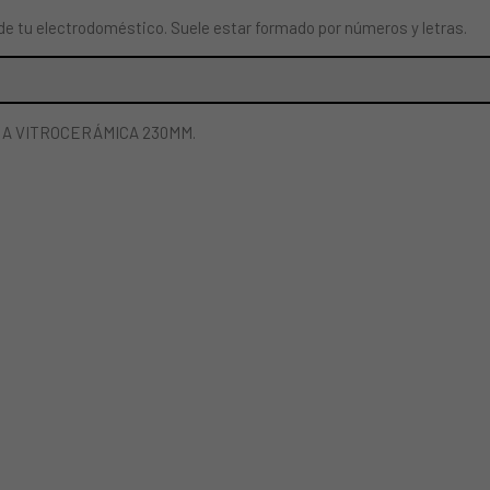
de tu electrodoméstico. Suele estar formado por números y letras.
RA VITROCERÁMICA 230MM.