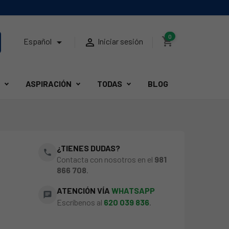
0
shopping_cart


Español
Iniciar sesión
ASPIRACIÓN
TODAS
BLOG
¿TIENES DUDAS?
phone
Contacta con nosotros en el
981
866 708
.
ATENCIÓN VÍA
WHATSAPP
chat
Escríbenos al
620 039 836
.