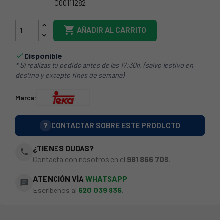
C00111282
43TK0000

AÑADIR AL CARRITO
Disponible

* Si realizas tu pedido antes de las 17:30h. (salvo festivo en
destino y excepto fines de semana)
Marca:
?
CONTACTAR SOBRE ESTE PRODUCTO
¿TIENES DUDAS?
phone
Contacta con nosotros en el
981 866 708
.
ATENCIÓN VÍA
WHATSAPP
chat
Escríbenos al
620 039 836
.