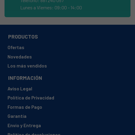
Teléfono: 881 240 057
TEKA, HT510
Lunes a Viernes: 09:00 - 14:00
TEKA, HT510-B
TEKA, HT510ME
TEKA, HT610
PRODUCTOS
TEKA, HT610ME
Ofertas
TEKA, HT610ME-B
Novedades
Los más vendidos
INFORMACIÓN
Aviso Legal
Política de Privacidad
Formas de Pago
Garantía
Envío y Entrega
Política de devoluciones