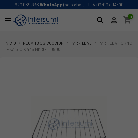
620 039 836
WhatsApp
(solo chat) - L-V 09:00 a 14:00
0
shopping_cart
search


INICIO
RECAMBIOS COCCION
PARRILLAS
PARRILLA HORNO
TEKA 310 X 435 MM 99510800