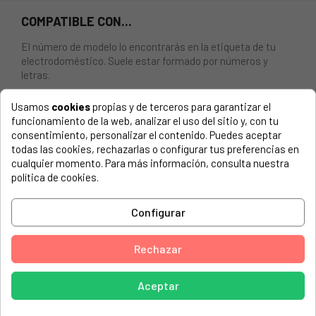
COMPATIBLE CON...
El número de modelo lo encontrarás en la etiqueta de tu
electrodoméstico. Suele estar formado por números y
letras.
Usamos
cookies
propias y de terceros para garantizar el
funcionamiento de la web, analizar el uso del sitio y, con tu
consentimiento, personalizar el contenido. Puedes aceptar
Parrilla horno Teka 310 x 435 mm
todas las cookies, rechazarlas o configurar tus preferencias en
cualquier momento. Para más información, consulta nuestra
TEKA, HE490ME
política de cookies.
TEKA, HT-510-ME
Configurar
TEKA, HT510-B
TEKA, HT510ME
Rechazar
TEKA, HT610ME-B
ARISTON, C6VP6AU
Aceptar
HOTPOINT, SE651X