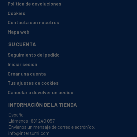
Política de devoluciones
EDESA, 3CN64XBUT 920270869
Cookies
EDESA, 3CN64XNAT 920270878
Contacta con nosotros
EDESA, 5CN31BUT 920271323
Mapa web
EDESA, 5CN3GBUT 920271350
SU CUENTA
EDESA, 5CN4GBUT 920271341
Seguimiento del pedido
EDESA, 5CN4GNAT 920271332
Iniciar sesión
EDESA, 5CN4GXBUT 920271261
Crear una cuenta
EDESA, 5CN4GXNAT 920271252
Tus ajustes de cookies
EDESA, 5CN54BUT 920271305
Cancelar o devolver un pedido
EDESA, 5CN54NAT 920271298
INFORMACIÓN DE LA TIENDA
EDESA, 5CN54XBUT 920271243
España
EDESA, 5CN54XNAT 920271234
Llámenos:
881 240 057
Envíenos un mensaje de correo electrónico:
EDESA, ME TAL54XNAT
info@intersumi.com
EDESA, ROMAN54