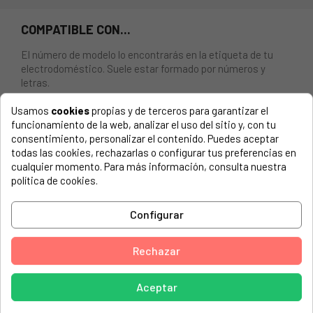
COMPATIBLE CON...
El número de modelo lo encontrarás en la etiqueta de tu
electrodoméstico. Suele estar formado por números y
letras.
Usamos
cookies
propias y de terceros para garantizar el
funcionamiento de la web, analizar el uso del sitio y, con tu
consentimiento, personalizar el contenido. Puedes aceptar
TAPETA QUEMADOR COCINA DE GAS FAGOR Nº3, 89 MM.
todas las cookies, rechazarlas o configurar tus preferencias en
cualquier momento. Para más información, consulta nuestra
ASPES, 2AI -4G X BUT
política de cookies.
ASPES, 2AI -4GSX NAT
Configurar
ASPES, 2AI-4GT
ASPES, 4CA -40SP BUT
Rechazar
ASPES, 4CA30BUT 920020700
Aceptar
ASPES, 4CA30NAT 920020719
ASPES, 4CA310BUT 920020666