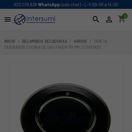
620 039 836
WhatsApp
(solo chat) - L-V 09:00 a 14:00
0
shopping_cart
search


INICIO
RECAMBIOS SECADORAS
VARIOS
TAPETA
QUEMADOR COCINA DE GAS FAGOR 89 MM. CC1811900