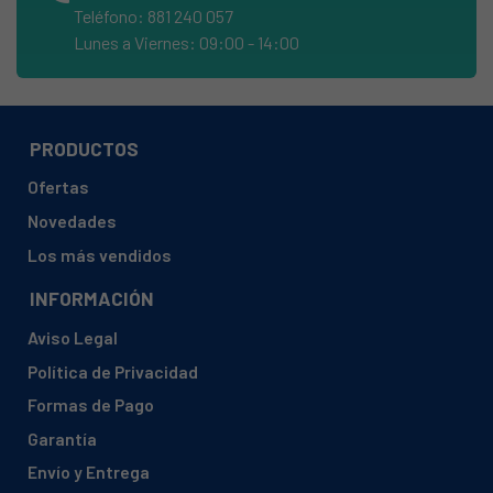
Teléfono: 881 240 057
EDESA, 3CN31BUT 920270789
Lunes a Viernes: 09:00 - 14:00
EDESA, 3CN31NAT 920270798
EDESA, 3CN3GBUT 920270841
EDESA, 3CN3GNAT 920270850
PRODUCTOS
EDESA, 3CN4GBUT 920270823
Ofertas
EDESA, 3CN4GNAT 920270832
Novedades
EDESA, 3CN4GXBUT 920270805
Los más vendidos
EDESA, 3CN4GXNAT 920270814
INFORMACIÓN
EDESA, 3CN54BUT 920270743
Aviso Legal
EDESA, 3CN54NAT 920270752
Política de Privacidad
EDESA, 3CN54XBUT 920270725
Formas de Pago
EDESA, 3CN54XNAT 920270734
Garantía
EDESA, 3CN64BUT 920270887
Envío y Entrega
EDESA, 3CN64NAT 920270716