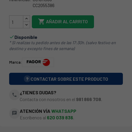
CC2055386
44FA0037

AÑADIR AL CARRITO
Disponible

* Si realizas tu pedido antes de las 17:30h. (salvo festivo en
destino y excepto fines de semana)
Marca:
?
CONTACTAR SOBRE ESTE PRODUCTO
¿TIENES DUDAS?
phone
Contacta con nosotros en el
981 866 708
.
ATENCIÓN VÍA
WHATSAPP
chat
Escríbenos al
620 039 836
.