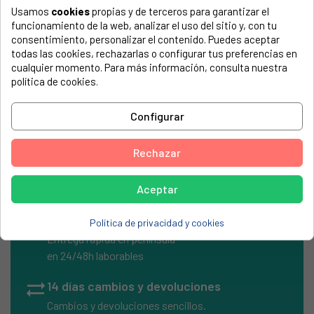
Usamos
cookies
propias y de terceros para garantizar el
El número de modelo lo encontrarás en la etiqueta de tu
funcionamiento de la web, analizar el uso del sitio y, con tu
electrodoméstico. Suele estar formado por números y
consentimiento, personalizar el contenido. Puedes aceptar
letras.
todas las cookies, rechazarlas o configurar tus preferencias en
cualquier momento. Para más información, consulta nuestra
política de cookies.
TERMOSTATO ORIGINAL PLANCHA ASAR ORBEGOZO
Configurar
ORBEGOZO, TB2203
Rechazar
Aceptar
local_shipping
Envíos Express
Política de privacidad y cookies
Entrega rápida en península
en 24/48h laborables
sync_alt
14 días cambios y devoluciones
Cambios y devoluciones sencillos.