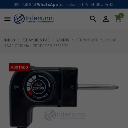
620 039 836
WhatsApp
(solo chat) - L-V 09:00 a 14:00
0
shopping_cart
search


INICIO
RECAMBIOS PAE
VARIOS
TERMOSTATO PLANCHA
ASAR ORIGINAL ORBEGOZO 28625RE
AGOTADO