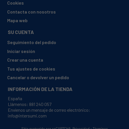
BRAUN, 7280 (5376
Cookies
SILKEPILXPRESSIVEWINTERRESC)
Contacta con nosotros
BRAUN, 7280 (5378 XPRESSIVEPROLEGSBODY)
Mapa web
BRAUN, 7280 (6537 SILKÉPILXPRESSIVE)
SU CUENTA
BRAUN, 7281 (5377 SILKEPILXPRESSIVE)
Seguimiento del pedido
BRAUN, 7281 (6537 SILKÉPIL7WETDRY)
Iniciar sesión
BRAUN, 7281 WET&DRY (5377 SILPÉPIL7LEGSBODY)
Crear una cuenta
BRAUN, 7281W&D+TONDEUSE BIKINI (SILKÉPIL7)
Tus ajustes de cookies
BRAUN, 7285 (5376 XPRESSIVEWINTERRESCUE)
Cancelar o devolver un pedido
BRAUN, 7380 (5376
SILKEPILXPRESSIVEWINTERRESC)
INFORMACIÓN DE LA TIENDA
BRAUN, 7381 (5377 SILKEPILXPRESSIVE)
España
Llámenos:
881 240 057
BRAUN, 7381W&D (SILKEPIL7)
Envíenos un mensaje de correo electrónico:
BRAUN, 7480 (5376
info@intersumi.com
SILKEPILXPRESSIVEWINTERRESC)
Sitio protegido por reCAPTCHA.
Privacidad
-
Términos