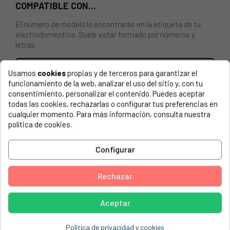
COMPATIBLE CON...
El número de modelo lo encontrarás en la etiqueta de tu
electrodoméstico. Suele estar formado por números y
letras.
Usamos
cookies
propias y de terceros para garantizar el
funcionamiento de la web, analizar el uso del sitio y, con tu
consentimiento, personalizar el contenido. Puedes aceptar
Cabezal depiladora Braun 5375, 5377 / Silkepil 7951
todas las cookies, rechazarlas o configurar tus preferencias en
cualquier momento. Para más información, consulta nuestra
BRAUN, 5-329 (5340)
política de cookies.
BRAUN, 5185 (5340 SILPÉPIL5LEGSYOUNGBEAUTY)
BRAUN, 5280 (5340 SILPÉPIL5LEGSBODY)
Configurar
BRAUN, 5280 (5349 SILKÉPIL55280PINK)
Rechazar
BRAUN, 5375 (7781 SILKEPILXPRESSIVE)
BRAUN, 5780 (5340 SILPÉPIL5LEGSBODYFACE)
Aceptar
BRAUN, 7-521 (5377 SILKÉPIL)
Política de privacidad y cookies
BRAUN, 7-531 WET&DRY (5377 SILPÉPIL7)