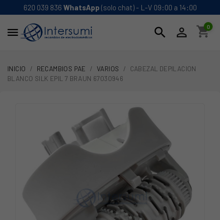
620 039 836
WhatsApp
(solo chat) - L-V 09:00 a 14:00
0
shopping_cart
search


INICIO
RECAMBIOS PAE
VARIOS
CABEZAL DEPILACION
BLANCO SILK EPIL 7 BRAUN 67030946