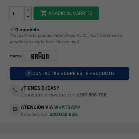

AÑADIR AL CARRITO
Disponible

* Si realizas tu pedido antes de las 17:30h. (salvo festivo en
destino y excepto fines de semana)
Marca:
?
CONTACTAR SOBRE ESTE PRODUCTO
¿TIENES DUDAS?
phone
Contacta con nosotros en el
981 866 708
.
ATENCIÓN VÍA
WHATSAPP
chat
Escríbenos al
620 039 836
.