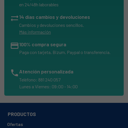
en 24/48h laborables
sync_alt
14 días cambios y devoluciones
Cambios y devoluciones sencillos.
Más información
credit_card
100% compra segura
Paga con tarjeta, Bizum, Paypal o transferencia.
phone
Atención personalizada
Teléfono: 881 240 057
Lunes a Viernes: 09:00 - 14:00
PRODUCTOS
Ofertas