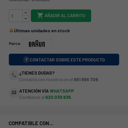
49QY0312

AÑADIR AL CARRITO
Últimas unidades en stock

Marca:
?
CONTACTAR SOBRE ESTE PRODUCTO
¿TIENES DUDAS?
phone
Contacta con nosotros en el
981 866 708
.
ATENCIÓN VÍA
WHATSAPP
chat
Escríbenos al
620 039 836
.
COMPATIBLE CON...