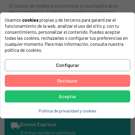
El número de modelo lo encontrarás en la etiqueta de tu
electrodoméstico. Suele estar formado por números y
letras.
Usamos
cookies
propias y de terceros para garantizar el
funcionamiento de la web, analizar el uso del sitio y, con tu
consentimiento, personalizar el contenido. Puedes aceptar
todas las cookies, rechazarlas o configurar tus preferencias en
cualquier momento. Para más información, consulta nuestra
Alimentador depiladora Braun 67030605
política de cookies.
BRAUN, SILKEPIL 7 5378
Configurar
BRAUN, 5376
BRAUN, 5377
Rechazar
BRAUN, 7891
Aceptar
Política de privacidad y cookies
local_shipping
Envíos Express
Entrega rápida en península