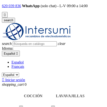
620 039 836
WhatsApp
(solo chat) - L-V 09:00 a 14:00

search
search
clear
Idioma:
Español

Español
Français

Iniciar sesión
shopping_cart
0
COCCIÓN
LAVAVAJILLAS