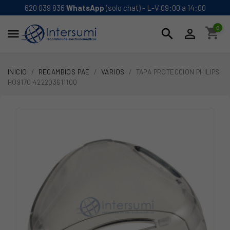
620 039 836
WhatsApp
(solo chat) - L-V 09:00 a 14:00
0
shopping_cart
search


INICIO
RECAMBIOS PAE
VARIOS
TAPA PROTECCION PHILIPS
HQ9170 422203611100