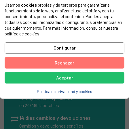
Usamos
cookies
propias y de terceros para garantizar el
El número de modelo lo encontrarás en la etiqueta de tu
funcionamiento de la web, analizar el uso del sitio y, con tu
electrodoméstico. Suele estar formado por números y
consentimiento, personalizar el contenido. Puedes aceptar
letras.
todas las cookies, rechazarlas o configurar tus preferencias en
cualquier momento. Para más información, consulta nuestra
política de cookies.
Tapa proteccion Philips HQ9170
Configurar
PHILIPS, HQ9140
Rechazar
Aceptar
local_shipping
Envíos Express
Política de privacidad y cookies
Entrega rápida en península
en 24/48h laborables
sync_alt
14 días cambios y devoluciones
Cambios y devoluciones sencillos.