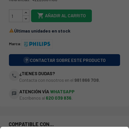
4222-036-1110

AÑADIR AL CARRITO
Últimas unidades en stock

Marca:
?
CONTACTAR SOBRE ESTE PRODUCTO
¿TIENES DUDAS?
phone
Contacta con nosotros en el
981 866 708
.
ATENCIÓN VÍA
WHATSAPP
chat
Escríbenos al
620 039 836
.
COMPATIBLE CON...