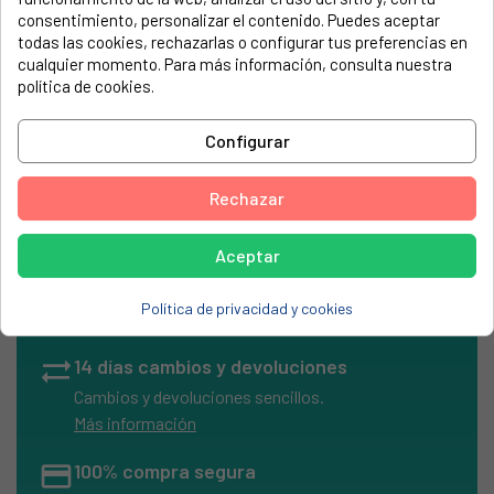
letras.
consentimiento, personalizar el contenido. Puedes aceptar
todas las cookies, rechazarlas o configurar tus preferencias en
cualquier momento. Para más información, consulta nuestra
política de cookies.
Fusible térmico 72ºC
Configurar
Rechazar
Aceptar
local_shipping
Envíos Express
Entrega rápida en península
Política de privacidad y cookies
en 24/48h laborables
sync_alt
14 días cambios y devoluciones
Cambios y devoluciones sencillos.
Más información
credit_card
100% compra segura