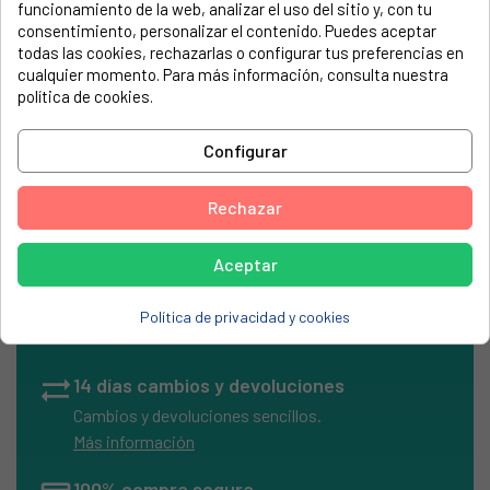
funcionamiento de la web, analizar el uso del sitio y, con tu
electrodoméstico. Suele estar formado por números y
consentimiento, personalizar el contenido. Puedes aceptar
letras.
todas las cookies, rechazarlas o configurar tus preferencias en
cualquier momento. Para más información, consulta nuestra
política de cookies.
Fusible térmico 91ºC
Configurar
Rechazar
Aceptar
local_shipping
Envíos Express
Entrega rápida en península
Política de privacidad y cookies
en 24/48h laborables
sync_alt
14 días cambios y devoluciones
Cambios y devoluciones sencillos.
Más información
100% compra segura