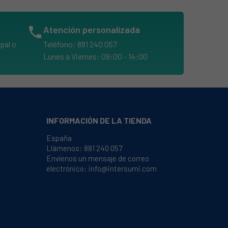
phone
Atención personalizada
pal o
Teléfono: 881 240 057
Lunes a Viernes: 09:00 - 14:00
INFORMACIÓN DE LA TIENDA
España
Llámenos:
881 240 057
Envíenos un mensaje de correo
electrónico:
info@intersumi.com