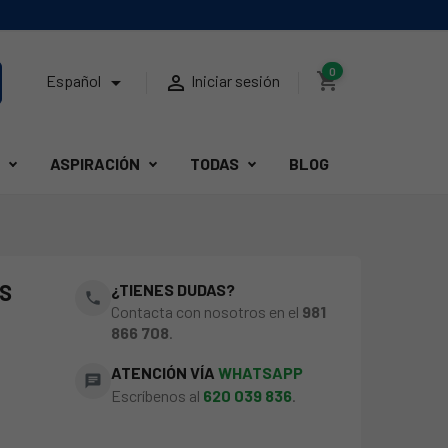
0
shopping_cart


Español
Iniciar sesión
ASPIRACIÓN
TODAS
BLOG
NS
¿TIENES DUDAS?
phone
Contacta con nosotros en el
981
866 708
.
ATENCIÓN VÍA
WHATSAPP
chat
Escríbenos al
620 039 836
.