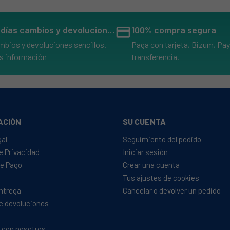
14 días cambios y devoluciones
credit_card
100% compra segura
mbios y devoluciones sencillos.
Paga con tarjeta, Bizum, Pay
s información
transferencia.
ACIÓN
SU CUENTA
gal
Seguimiento del pedido
de Privacidad
Iniciar sesión
e Pago
Crear una cuenta
Tus ajustes de cookies
Entrega
Cancelar o devolver un pedido
de devoluciones
 con nosotros