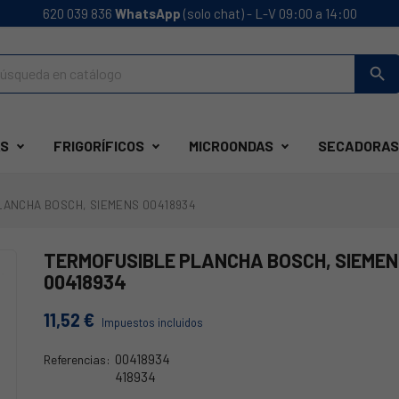
620 039 836
WhatsApp
(solo chat) - L-V 09:00 a 14:00
search
S
FRIGORÍFICOS
MICROONDAS
SECADORAS
LANCHA BOSCH, SIEMENS 00418934
TERMOFUSIBLE PLANCHA BOSCH, SIEME
00418934
11,52 €
Impuestos incluidos
00418934
Referencias:
418934
49AE0470