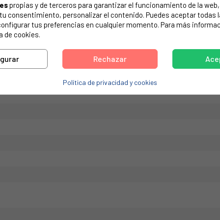
ies
propias y de terceros para garantizar el funcionamiento de la web, 
de tu electrodoméstico. Suele estar formado por números y letras.
on tu consentimiento, personalizar el contenido. Puedes aceptar todas 
configurar tus preferencias en cualquier momento. Para más informac
a de cookies.
igurar
Rechazar
Ace
, 298ºC
Política de privacidad y cookies