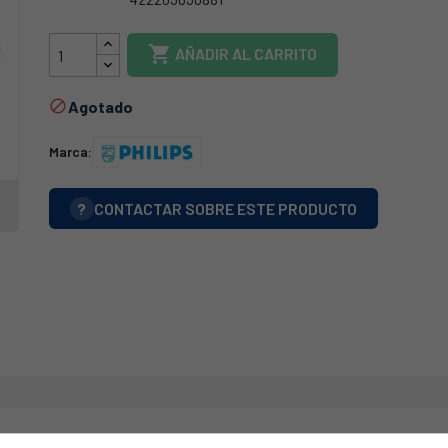
4203-035-5111

AÑADIR AL CARRITO
Agotado

Marca:
?
CONTACTAR SOBRE ESTE PRODUCTO