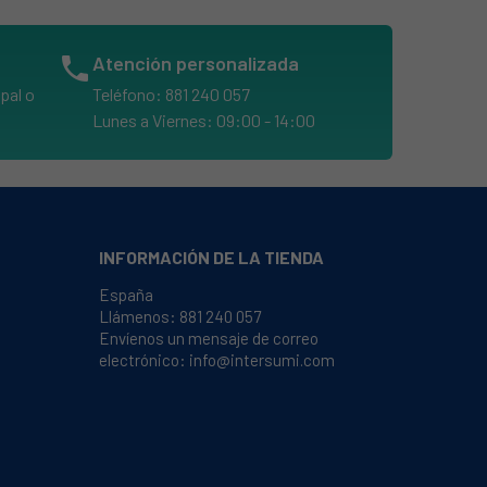
phone
Atención personalizada
pal o
Teléfono: 881 240 057
Lunes a Viernes: 09:00 - 14:00
INFORMACIÓN DE LA TIENDA
España
Llámenos:
881 240 057
Envíenos un mensaje de correo
electrónico:
info@intersumi.com