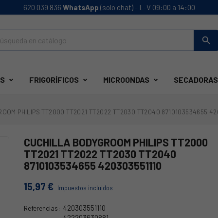
620 039 836
WhatsApp
(solo chat) - L-V 09:00 a 14:00
search
S
FRIGORÍFICOS
MICROONDAS
SECADORAS
OOM PHILIPS TT2000 TT2021 TT2022 TT2030 TT2040 8710103534655 42
CUCHILLA BODYGROOM PHILIPS TT2000
TT2021 TT2022 TT2030 TT2040
8710103534655 420303551110
15,97 €
Impuestos incluidos
420303551110
Referencias:
422203630881