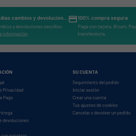
14 días cambios y devoluciones
credit_card
100% compra segura
mbios y devoluciones sencillos.
Paga con tarjeta, Bizum, Pay
s información
transferencia.
ACIÓN
SU CUENTA
gal
Seguimiento del pedido
de Privacidad
Iniciar sesión
e Pago
Crear una cuenta
Tus ajustes de cookies
Entrega
Cancelar o devolver un pedido
de devoluciones
 con nosotros