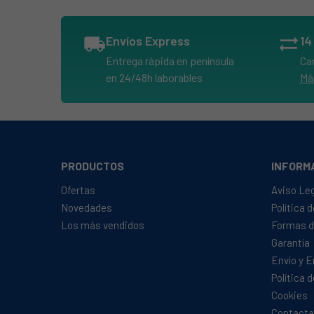
PHILIPS, TT2023
PHILIPS, TT2030
local_shipping
Envíos Express
sync_alt
Entrega rápida en península
Ca
en 24/48h laborables
Má
PRODUCTOS
INFORM
Ofertas
Aviso Le
Novedades
Política 
Los más vendidos
Formas d
Garantía
Envío y 
Política 
Cookies
Contacta